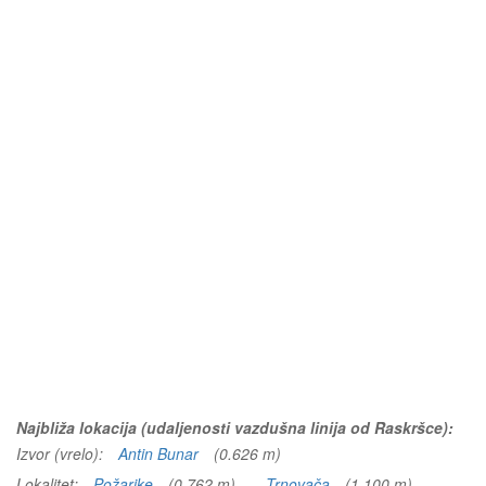
Najbliža lokacija (udaljenosti vazdušna linija od Raskršce):
Izvor (vrelo):
Antin Bunar
(0.626 m)
Lokalitet:
Požarike
(0.762 m)
Trnovača
(1.100 m)