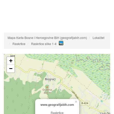
Mapa Karta Bosne i Hercegovine BiH (geografijabih.com)
Lokalitet
Raskršce
Raskršce slike 1-4
+
−
×
www.geografijabih.com
Raskršce