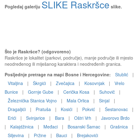
SLIKE Raskršce
Pogledaj galeriju
slike.
Što je Raskršce? (odgovoreno)
Raskršce je lokalitet (parkovi, područje), manje područje ili mjesto
neodređenog ili miješanog karaktera i neodređenih granica.
Posljednje pretrage na mapi Bosne i Hercegovine:
Stublić
|
Vitaljina
|
Škrgići
|
Zvečajica
|
Kosovnjak
|
Vrelo
Bunice
|
Gornje Gube
|
Cerička Kosa
|
Suhovič
|
Železnička Stanica Vojno
|
Mala Orlica
|
Sinjal
|
Dragaljići
|
Pratuša
|
Kosići
|
Pokvić
|
Šestanovac
|
Erići
|
Svinjarice
|
Bara
|
Oštri Vrh
|
Javorovo Brdo
|
Kalajdžinica
|
Međaci
|
Bosanski Šamac
|
Grašnica
|
Siljevina
|
Pržine
|
Bauci
|
Brejakovići