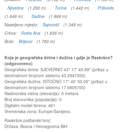
Njivetine
(1.292 m)
Torine
(1.442 m)
Prilivode
(1.648 m)
Sadine
(1.868 m)
Naseljeno mjesto:
Šajnovići
(1.348 m)
Crkva:
Sveta Ana
(1.836 m)
Brdo:
Brljevci
(1.780 m)
Koja je geografska širina i dužina i gdje je Raskršce?
(odgovoreno)
Geografska širina: SJEVERNO 43° 17' 40.99" (prikaz u
decimalnom brojnom sistemu 43.2947200)
Geografska dužina: ISTOČNO 17° 40' 50.05" (prikaz u
decimalnom brojnom sistemu 17.6805700)
Nadmorska visina (elevacija):
0 metara
Broj stanovnika (populacija): 0
Digitalni model terena: 461
Vremenska zona: Europe/Sarajevo.
Raskršce
poštanski broj:
Država:
Bosna i Hercegovina BiH