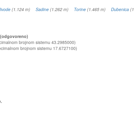
livode
(1.124 m)
Sadine
(1.262 m)
Torine
(1.465 m)
Dubenica
(
? (odgovoreno)
decimalnom brojnom sistemu 43.2985000)
decimalnom brojnom sistemu 17.6727100)
e.