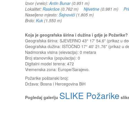
Izvor (vrelo):
Antin Bunar
(0.951 m)
Lokalitet:
Raskršce
(0.762 m)
Njivetine
(0.981 m)
Pri
Naseljeno mjesto:
Šajnovići
(1.805 m)
Brdo:
Kuk
(1.550 m)
Koja je geografska širina i dužina i gdje je Požarike
Geografska širina: SJEVERNO 43° 17' 54.6" (prikaz u 
Geografska dužina: ISTOČNO 17° 40' 21.76" (prikaz u 
Nadmorska visina (elevacija):
0 metara
Broj stanovnika (populacija): 0
Digitalni model terena: 472
Vremenska zona: Europe/Sarajevo.
Požarike
poštanski broj:
Država:
Bosna i Hercegovina BiH
SLIKE Požarike
Pogledaj galeriju
slik