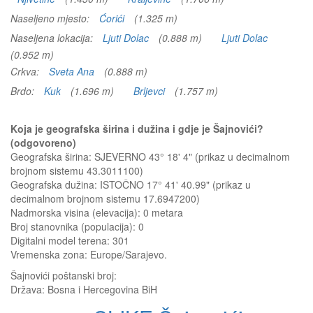
Naseljeno mjesto:
Ćorići
(1.325 m)
Naseljena lokacija:
Ljuti Dolac
(0.888 m)
Ljuti Dolac
(0.952 m)
Crkva:
Sveta Ana
(0.888 m)
Brdo:
Kuk
(1.696 m)
Brljevci
(1.757 m)
Koja je geografska širina i dužina i gdje je Šajnovići?
(odgovoreno)
Geografska širina: SJEVERNO 43° 18' 4" (prikaz u decimalnom
brojnom sistemu 43.3011100)
Geografska dužina: ISTOČNO 17° 41' 40.99" (prikaz u
decimalnom brojnom sistemu 17.6947200)
Nadmorska visina (elevacija):
0 metara
Broj stanovnika (populacija): 0
Digitalni model terena: 301
Vremenska zona: Europe/Sarajevo.
Šajnovići
poštanski broj:
Država:
Bosna i Hercegovina BiH