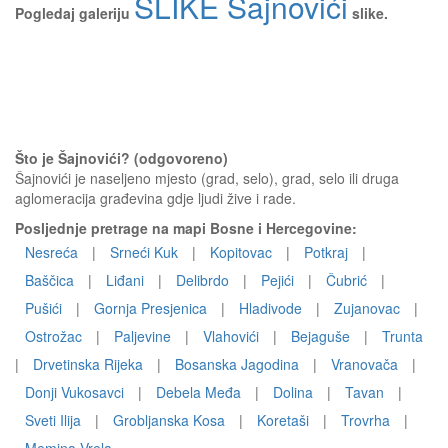
SLIKE Šajnovići
Pogledaj galeriju
slike.
Što je Šajnovići? (odgovoreno)
Šajnovići je naseljeno mjesto (grad, selo), grad, selo ili druga
aglomeracija građevina gdje ljudi žive i rade.
Posljednje pretrage na mapi Bosne i Hercegovine:
Nesreća
|
Srneći Kuk
|
Kopitovac
|
Potkraj
|
Baščica
|
Liđani
|
Delibrdo
|
Pejići
|
Čubrić
|
Pušići
|
Gornja Presjenica
|
Hladivode
|
Zujanovac
|
Ostrožac
|
Paljevine
|
Vlahovići
|
Bejaguše
|
Trunta
|
Drvetinska Rijeka
|
Bosanska Jagodina
|
Vranovača
|
Donji Vukosavci
|
Debela Međa
|
Dolina
|
Tavan
|
Sveti Ilija
|
Grobljanska Kosa
|
Koretaši
|
Trovrha
|