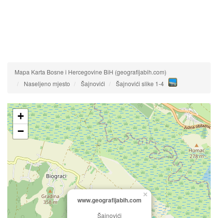
Mapa Karta Bosne i Hercegovine BiH (geografijabih.com)
Naseljeno mjesto
Šajnovići
Šajnovići slike 1-4
+
−
×
www.geografijabih.com
Šajnovići