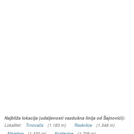
Najbliža lokacija (udaljenosti vazdušna linija od Šajnovići):
Lokalitet:
Trnovača
(1.183 m)
Raskršce
(1.348 m)
Njivetine
(1.430 m)
Kraljevine
(1.706 m)