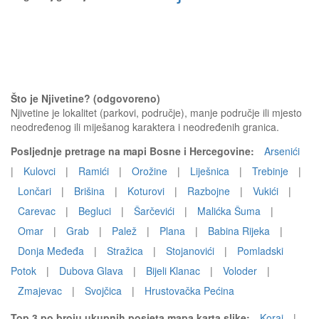
Što je Njivetine? (odgovoreno)
Njivetine je lokalitet (parkovi, područje), manje područje ili mjesto
neodređenog ili miješanog karaktera i neodređenih granica.
Posljednje pretrage na mapi Bosne i Hercegovine:
Arsenići
|
Kulovci
|
Ramići
|
Orožine
|
Liješnica
|
Trebinje
|
Lončari
|
Brišina
|
Koturovi
|
Razbojne
|
Vukići
|
Carevac
|
Begluci
|
Šarčevići
|
Malićka Šuma
|
Omar
|
Grab
|
Palež
|
Plana
|
Babina Rijeka
|
Donja Međeđa
|
Stražica
|
Stojanovići
|
Pomladski
Potok
|
Dubova Glava
|
Bijeli Klanac
|
Voloder
|
Zmajevac
|
Svojčica
|
Hrustovačka Pećina
Top 3 po broju ukupnih posjeta mapa karta slike:
Koraj
|