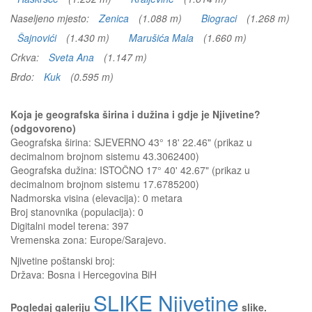
Naseljeno mjesto:
Zenica
(1.088 m)
Biograci
(1.268 m)
Šajnovići
(1.430 m)
Marušića Mala
(1.660 m)
Crkva:
Sveta Ana
(1.147 m)
Brdo:
Kuk
(0.595 m)
Koja je geografska širina i dužina i gdje je Njivetine?
(odgovoreno)
Geografska širina: SJEVERNO 43° 18' 22.46" (prikaz u
decimalnom brojnom sistemu 43.3062400)
Geografska dužina: ISTOČNO 17° 40' 42.67" (prikaz u
decimalnom brojnom sistemu 17.6785200)
Nadmorska visina (elevacija):
0 metara
Broj stanovnika (populacija): 0
Digitalni model terena: 397
Vremenska zona: Europe/Sarajevo.
Njivetine
poštanski broj:
Država:
Bosna i Hercegovina BiH
SLIKE Njivetine
Pogledaj galeriju
slike.