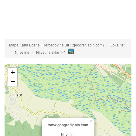
Mapa Karta Bosne i Hercegovine BiH (geografijabih.com)
Lokalitet
Njivetine
Njivetine slike 1-4
+
−
×
www.geografijabih.com
Njivetine