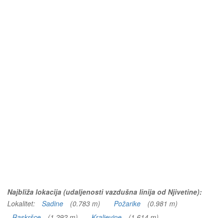
Najbliža lokacija (udaljenosti vazdušna linija od Njivetine):
Lokalitet:
Sadine
(0.783 m)
Požarike
(0.981 m)
Raskršce
(1.292 m)
Kraljevine
(1.614 m)