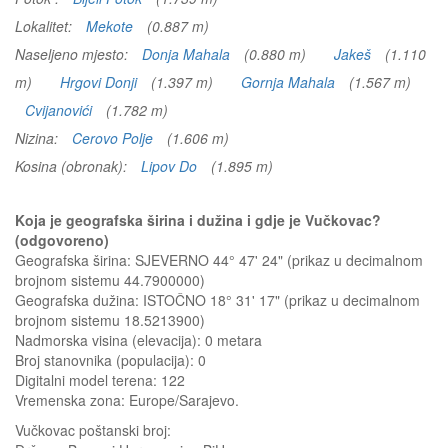
Lokalitet:
Mekote
(0.887 m)
Naseljeno mjesto:
Donja Mahala
(0.880 m)
Jakeš
(1.110
m)
Hrgovi Donji
(1.397 m)
Gornja Mahala
(1.567 m)
Cvijanovići
(1.782 m)
Nizina:
Cerovo Polje
(1.606 m)
Kosina (obronak):
Lipov Do
(1.895 m)
Koja je geografska širina i dužina i gdje je Vučkovac?
(odgovoreno)
Geografska širina: SJEVERNO 44° 47' 24" (prikaz u decimalnom
brojnom sistemu 44.7900000)
Geografska dužina: ISTOČNO 18° 31' 17" (prikaz u decimalnom
brojnom sistemu 18.5213900)
Nadmorska visina (elevacija):
0 metara
Broj stanovnika (populacija): 0
Digitalni model terena: 122
Vremenska zona: Europe/Sarajevo.
Vučkovac
poštanski broj: