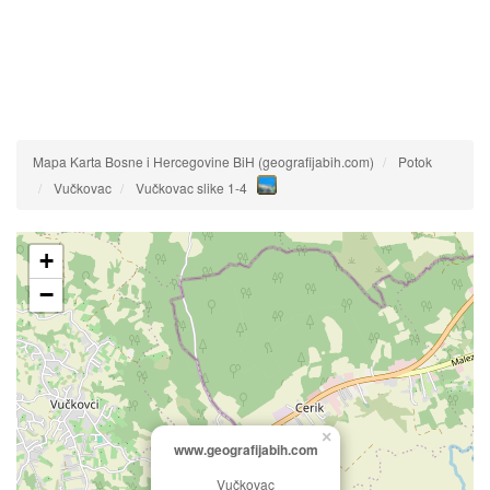
Mapa Karta Bosne i Hercegovine BiH (geografijabih.com)
Potok
Vučkovac
Vučkovac slike 1-4
+
−
×
www.geografijabih.com
Vučkovac