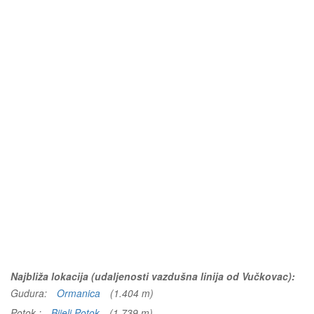
Najbliža lokacija (udaljenosti vazdušna linija od Vučkovac):
Gudura:
Ormanica
(1.404 m)
Potok :
Bijeli Potok
(1.739 m)