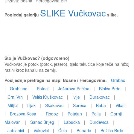
Država:
Bosna i Hercegovina BiH
SLIKE Vučkovac
Pogledaj galeriju
slike.
Što je Vučkovac? (odgovoreno)
Vučkovac je potok (potok, jezero), tijelo tekućice koje teče na nižoj
razini kroz kanalu na zemlji.
Posljednje pretrage na mapi Bosne i Hercegovine:
Grabac
|
Grahinac
|
Potoci
|
Jošarova Pećina
|
Bibića Brdo
|
Crni Vrh
|
Veliki Kruškovac
|
Ivlje
|
Durakovac
|
Miljići
|
Ilijak
|
Skakavac
|
Spreča
|
Baba
|
Vikali
|
Brezova Kosa
|
Rogoz
|
Potajan
|
Polja
|
Gornji
Malovan
|
Šanac Brijeg
|
Labucka
|
Đurđevica
|
Jablanići
|
Vukovići
|
Ćela
|
Bunarić
|
Božića Brdo
|