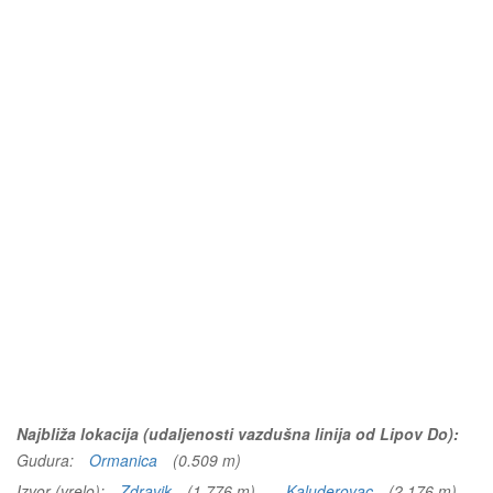
Najbliža lokacija (udaljenosti vazdušna linija od Lipov Do):
Gudura:
Ormanica
(0.509 m)
Izvor (vrelo):
Zdravik
(1.776 m)
Kaluderovac
(2.176 m)