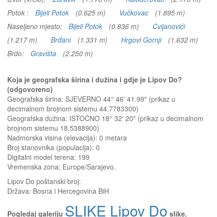
Potok :
Bijeli Potok
(0.625 m)
Vučkovac
(1.895 m)
Naseljeno mjesto:
Bijeli Potok
(0.836 m)
Cvijanovići
(1.217 m)
Brđani
(1.331 m)
Hrgovi Gornji
(1.632 m)
Brdo:
Gravišta
(2.250 m)
Koja je geografska širina i dužina i gdje je Lipov Do?
(odgovoreno)
Geografska širina: SJEVERNO 44° 46' 41.99" (prikaz u
decimalnom brojnom sistemu 44.7783300)
Geografska dužina: ISTOČNO 18° 32' 20" (prikaz u decimalnom
brojnom sistemu 18.5388900)
Nadmorska visina (elevacija):
0 metara
Broj stanovnika (populacija): 0
Digitalni model terena: 199
Vremenska zona: Europe/Sarajevo.
Lipov Do
poštanski broj:
Država:
Bosna i Hercegovina BiH
SLIKE Lipov Do
Pogledaj galeriju
slike.