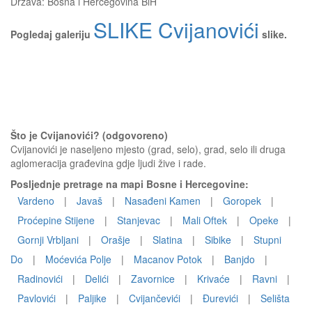
Država:
Bosna i Hercegovina BiH
SLIKE Cvijanovići
Pogledaj galeriju
slike.
Što je Cvijanovići? (odgovoreno)
Cvijanovići je naseljeno mjesto (grad, selo), grad, selo ili druga
aglomeracija građevina gdje ljudi žive i rade.
Posljednje pretrage na mapi Bosne i Hercegovine:
Vardeno
|
Javaš
|
Nasađeni Kamen
|
Goropek
|
Proćepine Stijene
|
Stanjevac
|
Mali Oftek
|
Opeke
|
Gornji Vrbljani
|
Orašje
|
Slatina
|
Sibike
|
Stupni
Do
|
Moćevića Polje
|
Macanov Potok
|
Banjdo
|
Radinovići
|
Delići
|
Zavornice
|
Krivaće
|
Ravni
|
Pavlovići
|
Paljike
|
Cvijančevići
|
Đurevići
|
Selišta