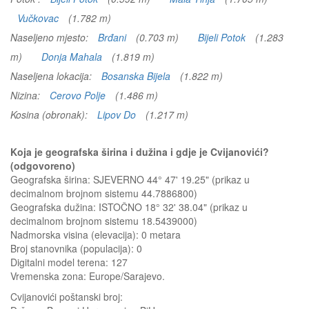
Vučkovac
(1.782 m)
Naseljeno mjesto:
Brđani
(0.703 m)
Bijeli Potok
(1.283
m)
Donja Mahala
(1.819 m)
Naseljena lokacija:
Bosanska Bijela
(1.822 m)
Nizina:
Cerovo Polje
(1.486 m)
Kosina (obronak):
Lipov Do
(1.217 m)
Koja je geografska širina i dužina i gdje je Cvijanovići?
(odgovoreno)
Geografska širina: SJEVERNO 44° 47' 19.25" (prikaz u
decimalnom brojnom sistemu 44.7886800)
Geografska dužina: ISTOČNO 18° 32' 38.04" (prikaz u
decimalnom brojnom sistemu 18.5439000)
Nadmorska visina (elevacija):
0 metara
Broj stanovnika (populacija): 0
Digitalni model terena: 127
Vremenska zona: Europe/Sarajevo.
Cvijanovići
poštanski broj: