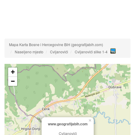
Mapa Karta Bosne i Hercegovine BiH (geografijabih.com)
Naseljeno mjesto
Cvijanovići
Cvijanovići slike 1-4
+
−
×
www.geografijabih.com
Cvijanovići