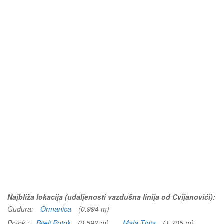
Najbliža lokacija (udaljenosti vazdušna linija od Cvijanovići):
Gudura:
Ormanica
(0.994 m)
Potok :
Bijeli Potok
(0.592 m)
Mala Tinja
(1.705 m)