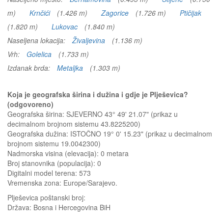
m)
Krnčići
(1.426 m)
Zagorice
(1.726 m)
Ptičijak
(1.820 m)
Lukovac
(1.840 m)
Naseljena lokacija:
Živaljevina
(1.136 m)
Vrh:
Golelica
(1.733 m)
Izdanak brda:
Metaljka
(1.303 m)
Koja je geografska širina i dužina i gdje je Plješevica?
(odgovoreno)
Geografska širina: SJEVERNO 43° 49' 21.07" (prikaz u
decimalnom brojnom sistemu 43.8225200)
Geografska dužina: ISTOČNO 19° 0' 15.23" (prikaz u decimalnom
brojnom sistemu 19.0042300)
Nadmorska visina (elevacija):
0 metara
Broj stanovnika (populacija): 0
Digitalni model terena: 573
Vremenska zona: Europe/Sarajevo.
Plješevica
poštanski broj:
Država:
Bosna i Hercegovina BiH