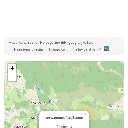
Mapa Karta Bosne i Hercegovine BiH (geografijabih.com)
Naseljena lokacija
Plješevica
Plješevica slike 1-4
+
−
×
www.geografijabih.com
Plješevica