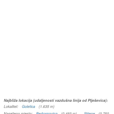
Najbliža lokacija (udaljenosti vazdušna linija od Plješevica):
Lokalitet:
Goletica
(1.635 m)
Naseljeno mjesto:
Berhamovina
(0.493 m)
Stijene
(0.750