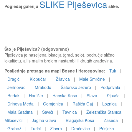
SLIKE Plješevica
Pogledaj galeriju
slike.
Što je Plješevica? (odgovoreno)
Plješevica je naseljena lokacija (grad, selo), područje slično
lokalitetu, ali s malim brojem nastambi ili drugih građevina.
Posljednje pretrage na mapi Bosne i Hercegovine:
Tuk
|
Dragići
|
Klobučar
|
Žilavica
|
Male Smrčine
|
Jerinovac
|
Mrakodo
|
Šatorsko Jezero
|
Podprivala
|
Redak
|
Hanište
|
Hanska Kosa
|
Staza
|
Đipuša
|
Drinova Međa
|
Gomjenica
|
Rašića Gaj
|
Loznica
|
Mala Gradina
|
Savići
|
Tavnica
|
Železnička Stanica
Miloševići
|
Jagina Glava
|
Blagajska Kosa
|
Zaseda
|
Grabež
|
Turići
|
Zlovrh
|
Dračevice
|
Prisjeka