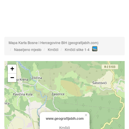
Mapa Karta Bosne i Hercegovine BiH (geografijabih.com)
Naseljeno mjesto
Krnčići
Krnčići slike 1-4
+
−
×
www.geografijabih.com
Krnčići