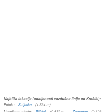
Najbliža lokacija (udaljenosti vazdušna linija od Krnčići):
Potok :
Sutjeska
(1.534 m)
Naseljeno mjesto:
Ptičijak
(0.572 m)
Zagradac
(0.623