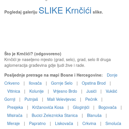
SLIKE Krnčići
Pogledaj galeriju
slike.
Što je Krnčići? (odgovoreno)
Krnčići je naseljeno mjesto (grad, selo), grad, selo ili druga
aglomeracija građevina gdje ljudi žive i rade.
Posljednje pretrage na mapi Bosne i Hercegovine:
Donje
Crkveno
|
Ilovača
|
Gornje Selo
|
Opstina Brod
|
Vitinica
|
Kolunije
|
Vrijesno Brdo
|
Jusići
|
Vukšić
Gornji
|
Putnjaš
|
Mali Velevijevac
|
Pećnik
|
Presjeka
|
Križanovića Kosa
|
Gloginjići
|
Bogovača
|
Misirača
|
Bucici Zeleznicka Stanica
|
Blanuša
|
Meraje
|
Papratno
|
Liskovača
|
Crkvina
|
Smoluća