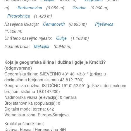
m)
Berhamovina
(0.956 m)
Gradac
(0.960 m)
Predrobnica
(1.420 m)
Naseljena lokacija:
Cemanovići
(0.895 m)
Plješevica
(1.426 m)
Uništeno naseljno mjesto:
Gulije
(1.168 m)
Izdanak brda:
Metaljka
(0.940 m)
Koja je geografska širina i dužina i gdje je Krnčići?
(odgovoreno)
Geografska širina: SJEVERNO 43° 48' 43.81" (prikaz u
decimalnom brojnom sistemu 43.8121700)
Geografska dužina: ISTOČNO 19° 0' 52.99" (prikaz u decimalnom
brojnom sistemu 19.0147200)
Nadmorska visina (elevacija):
0 metara
Broj stanovnika (populacija): 0
Digitalni model terena: 642
Vremenska zona: Europe/Sarajevo.
Krnčići
poštanski broj:
Država:
Bosna i Hercegovina BiH