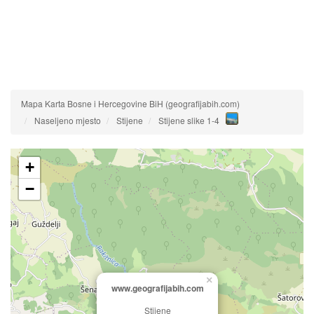
Mapa Karta Bosne i Hercegovine BiH (geografijabih.com)
Naseljeno mjesto
Stijene
Stijene slike 1-4
+
−
×
www.geografijabih.com
Stijene