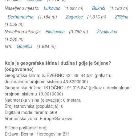
Naseljeno mjesto:
Lukovac
(1.097 m)
Bukrići
(1.180 m)
Berhamovina
(1.184 m)
Zagorice
(1.316 m)
Ziličina
(1.558 m)
Naseljena lokacija:
Plješevica
(0.750 m)
Živaljevina
(1.586 m)
Vrh:
Golelica
(1.664 m)
Koja je geografska širina i dužina i gdje je Stijene?
(odgovoreno)
Geografska širina: SJEVERNO 43° 49' 44.58" (prikaz u
decimalnom brojnom sistemu 43.8290500)
Geografska dužina: ISTOČNO 19° 0' 6.84" (prikaz u decimalnom
brojnom sistemu 19.0019000)
Nadmorska visina (elevacija):
0 metara
Broj stanovnika (populacija): 0
Digitalni model terena: 569
Vremenska zona: Europe/Sarajevo.
Stijene
poštanski broj:
Država:
Bosna i Hercegovina BiH