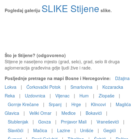
SLIKE Stijene
Pogledaj galeriju
slike.
Što je Stijene? (odgovoreno)
Stijene je naseljeno mjesto (grad, selo), grad, selo ili druga
aglomeracija građevina gdje ljudi žive i rade.
Posljednje pretrage na mapi Bosne i Hercegovine:
Džajina
Lokva
|
Ćorkovački Potok
|
Smarlovina
|
Kozaracka
Reka
|
Uzdovnica
|
Vijenac
|
Hum
|
Zlopaše
|
Gornje Krečane
|
Srpanj
|
Hrge
|
Klincovi
|
Maglića
Glavica
|
Veliki Omar
|
Međice
|
Bokavići
|
Stublenjak
|
Govza
|
Prnjavor Mali
|
Vraneševići
|
Slavičići
|
Mačica
|
Lazine
|
Unišće
|
Gegići
|