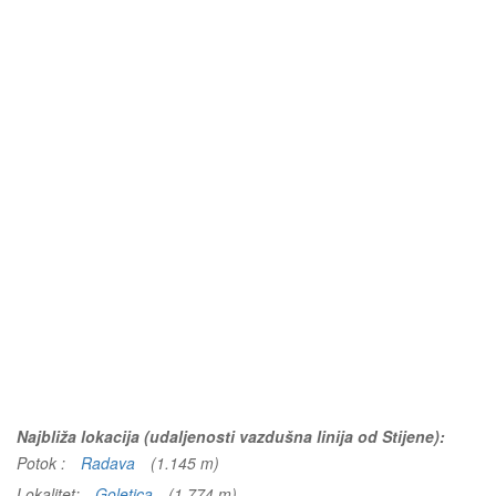
Najbliža lokacija (udaljenosti vazdušna linija od Stijene):
Potok :
Radava
(1.145 m)
Lokalitet:
Goletica
(1.774 m)