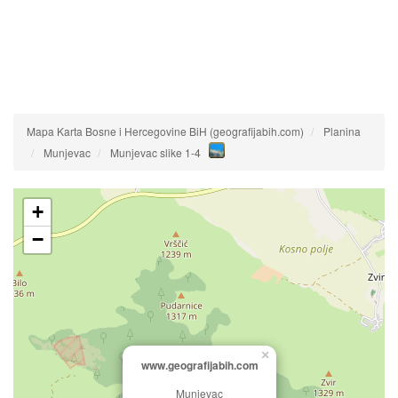
Mapa Karta Bosne i Hercegovine BiH (geografijabih.com)
Planina
Munjevac
Munjevac slike 1-4
+
−
×
www.geografijabih.com
Munjevac