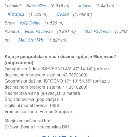
Lokalitet:
Stare Siče
(0.918 m)
Jelovci
(1.440 m)
Križarica
(1.723 m)
Gvozd
(1.749 m)
Brdo:
Vučji Dolac
(1.529 m)
Planina:
Veliki Pavlovac
(0.851 m)
Mali Pavlovac
(1.232
m)
Mali Crni Vrh
(1.824 m)
Koja je geografska širina i dužina i gdje je Munjevac?
(odgovoreno)
Geografska širina: SJEVERNO 43° 47' 14.14" (prikaz u
decimalnom brojnom sistemu 43.7872600)
Geografska dužina: ISTOČNO 17° 19' 54.55" (prikaz u
decimalnom brojnom sistemu 17.3318200)
Nadmorska visina (elevacija):
0 metara
Broj stanovnika (populacija): 0
Digitalni model terena: 1488
Vremenska zona: Europe/Sarajevo.
Munjevac
poštanski broj:
Država:
Bosna i Hercegovina BiH