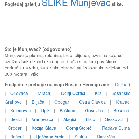
SLIKE Munjevac
Pogledaj galeriju
slike.
Što je Munjevac? (odgovoreno)
Munjevac je planina (planina, brdo, stijena), uzvisina koja se
uzdiže visoko iznad okolnog područja s malom površinom
područja na vrhu, sa strmim obroncima i s lokalnim reljefom od
300 metara i više.
Posljednje pretrage na mapi Bosne i Hercegovine:
Dolinari
|
Orlovača
|
Mračaj
|
Donji Obrtići
|
Krš
|
Bosansko
Grahovo
|
Biljača
|
Opogar
|
Oštra Glavica
|
Kravac
|
Kulenovac
|
Lipik
|
Pašinac
|
Gosovica
|
Resnica
|
Šešići
|
Vranjevača
|
Alagići
|
Brdo
|
Šeškovci
|
Gredar
|
Kozija Glava
|
Gornji Stopići
|
Radava Šuma
|
Baćenik
|
Lješčano Vrelo
|
Smirin
|
Raskršće
|