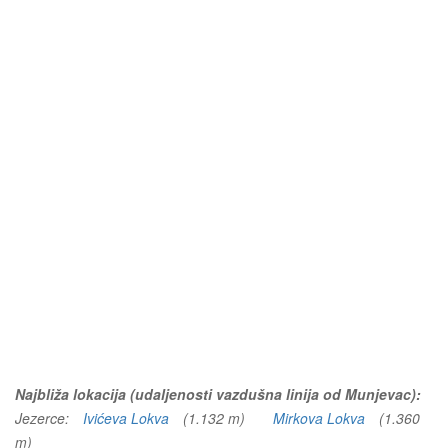
Najbliža lokacija (udaljenosti vazdušna linija od Munjevac):
Jezerce:
Ivićeva Lokva
(1.132 m)
Mirkova Lokva
(1.360
m)