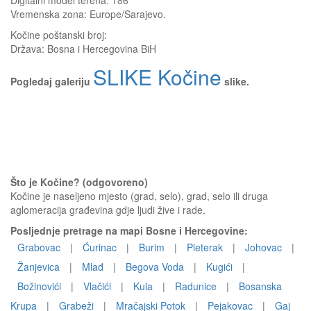
Digitalni model terena: 186
Vremenska zona: Europe/Sarajevo.
Kočine
poštanski broj:
Država:
Bosna i Hercegovina BiH
SLIKE Kočine
Pogledaj galeriju
slike.
Što je Kočine? (odgovoreno)
Kočine je naseljeno mjesto (grad, selo), grad, selo ili druga
aglomeracija građevina gdje ljudi žive i rade.
Posljednje pretrage na mapi Bosne i Hercegovine:
Grabovac
|
Ćurinac
|
Burim
|
Pleterak
|
Johovac
|
Žanjevica
|
Mlađ
|
Begova Voda
|
Kugići
|
Božinovići
|
Vlačići
|
Kula
|
Radunice
|
Bosanska
Krupa
|
Grabeži
|
Mračajski Potok
|
Pejakovac
|
Gaj