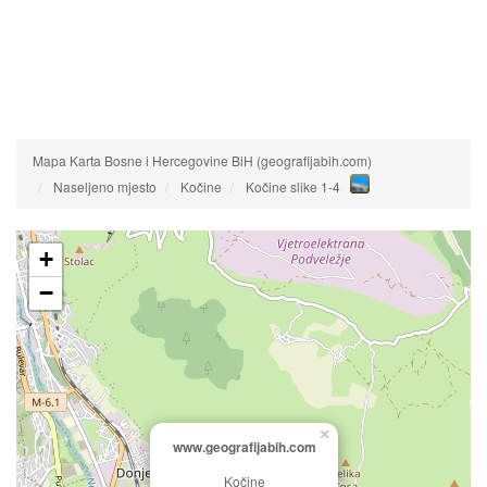
Mapa Karta Bosne i Hercegovine BiH (geografijabih.com)
Naseljeno mjesto
Kočine
Kočine slike 1-4
+
−
×
www.geografijabih.com
Kočine