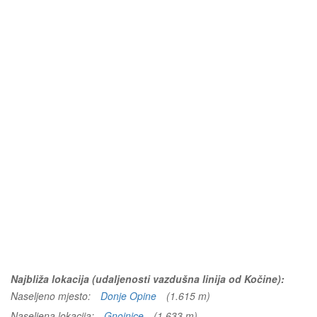
Najbliža lokacija (udaljenosti vazdušna linija od Kočine):
Naseljeno mjesto:
Donje Opine
(1.615 m)
Naseljena lokacija:
Gnojnice
(1.633 m)