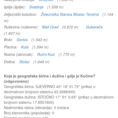
špilja (špilje):
Svabinja
(1.558 m)
željeznički kolodvor:
Železnička Stanica Mostar Teretna
(1.104
m)
Ruševina (ruševine):
Mali Grad
(0.972 m)
Guberača
(1.607 m)
Brdo:
Gorica
(1.543 m)
Planina:
Kula
(1.594 m)
Kosina (obronak):
Rožni Kuci
(1.775 m)
Dolina:
Stolac
(1.648 m)
Koja je geografska širina i dužina i gdje je Kočine?
(odgovoreno)
Geografska širina: SJEVERNO 43° 18' 31.79" (prikaz u
decimalnom brojnom sistemu 43.3088300)
Geografska dužina: ISTOČNO 17° 51' 0.65" (prikaz u decimalnom
brojnom sistemu 17.8501800)
Nadmorska visina (elevacija):
0 metara
Broj stanovnika (populacija): 0