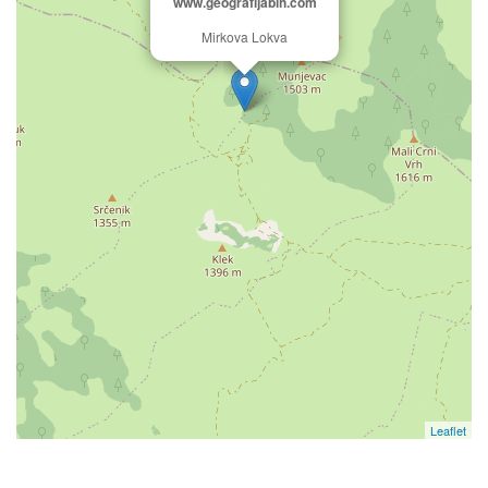
www.geografijabih.com
Mirkova Lokva
Leaflet