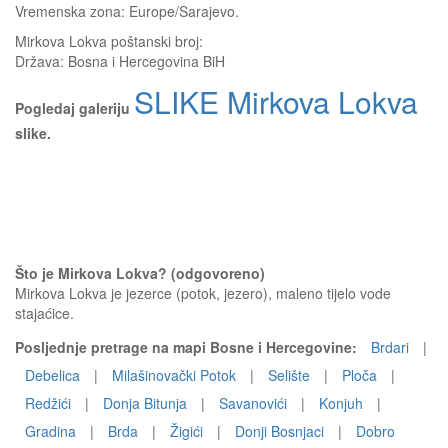
Vremenska zona: Europe/Sarajevo.
Mirkova Lokva
poštanski broj:
Država:
Bosna i Hercegovina BiH
SLIKE Mirkova Lokva
Pogledaj galeriju
slike.
Što je Mirkova Lokva? (odgovoreno)
Mirkova Lokva je jezerce (potok, jezero), maleno tijelo vode
stajaćice.
Posljednje pretrage na mapi Bosne i Hercegovine:
Brdari
|
Debelica
|
Milašinovački Potok
|
Selište
|
Ploča
|
Redžići
|
Donja Bitunja
|
Savanovići
|
Konjuh
|
Gradina
|
Brda
|
Žigići
|
Donji Bosnjaci
|
Dobro