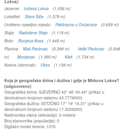
Lokva):
Jezerce:
Ivićeva Lokva
(1.036 m)
Lokalitet:
Stare Siče
(1.379 m)
Uništeno naseljno mjesto:
Paklinama u Ovćarnice
(0.659 m)
Staja:
Radoševe Staje
(1.119 m)
Brdo:
Runjeva Kosa
(1.445 m)
Planina:
Mali Pavlovac
(0.389 m)
Veliki Pavlovac
(0.548
m)
Munjevac
(1.360 m)
Klek
(1.734 m)
Kosina (obronak):
Ukos
(1.138 m)
Koja je geografska širina i dužina i gdje je Mirkova Lokva?
(odgovoreno)
Geografska širina: SJEVERNO 43° 46' 40.44" (prikaz u
decimalnom brojnom sistemu 43.7779000)
Geografska dužina: ISTOČNO 17° 19' 15.31" (prikaz u
decimalnom brojnom sistemu 17.3209200)
Nadmorska visina (elevacija):
0 metara
Broj stanovnika (populacija): 0
Digitalni model terena: 1370