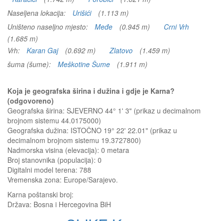
Naseljena lokacija:
Urišići
(1.113 m)
Uništeno naseljno mjesto:
Međe
(0.945 m)
Crni Vrh
(1.685 m)
Vrh:
Karan Gaj
(0.692 m)
Zlatovo
(1.459 m)
šuma (šume):
Meškotine Šume
(1.911 m)
Koja je geografska širina i dužina i gdje je Karna?
(odgovoreno)
Geografska širina: SJEVERNO 44° 1' 3" (prikaz u decimalnom
brojnom sistemu 44.0175000)
Geografska dužina: ISTOČNO 19° 22' 22.01" (prikaz u
decimalnom brojnom sistemu 19.3727800)
Nadmorska visina (elevacija):
0 metara
Broj stanovnika (populacija): 0
Digitalni model terena: 788
Vremenska zona: Europe/Sarajevo.
Karna
poštanski broj:
Država:
Bosna i Hercegovina BiH