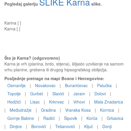
SLIKE Karna
Pogledaj galeriju
slike.
Karina [ ]
Karna [ ]
Što je Karna? (odgovoreno)
Karna je vrh (planina, brdo, stijena), šiljasto uzvišenje na samom
vrhu planine, grebena ili drugog hipsografskog obilježja.
Posljednje pretrage na mapi Bosne i Hercegovine:
Osmanlije
|
Novakovac
|
Bunarićevac
|
Palučka
|
Topolje
|
Gurbet
|
Slavići
|
Jaram
|
Dolovi
|
Hodžići
|
Lisac
|
Krknvac
|
Vrhovi
|
Mala Znadarica
|
Međudražje
|
Gradina
|
Vranska Kosa
|
Kornica
|
Gornje Babine
|
Radići
|
Šipovik
|
Korča
|
Grbavica
|
Dinjice
|
Borovići
|
Tešanovići
|
Ključ
|
Donji