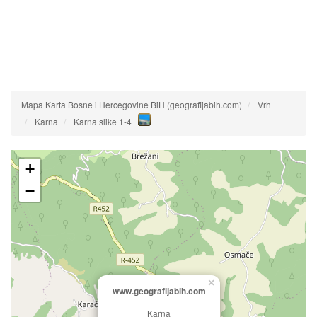
Mapa Karta Bosne i Hercegovine BiH (geografijabih.com)
Vrh
Karna
Karna slike 1-4
+
−
×
www.geografijabih.com
Karna