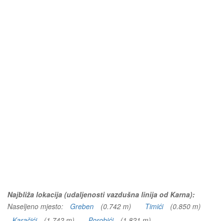
Najbliža lokacija (udaljenosti vazdušna linija od Karna):
Naseljeno mjesto:
Greben
(0.742 m)
Timići
(0.850 m)
Karačići
(1.742 m)
Porobići
(1.821 m)