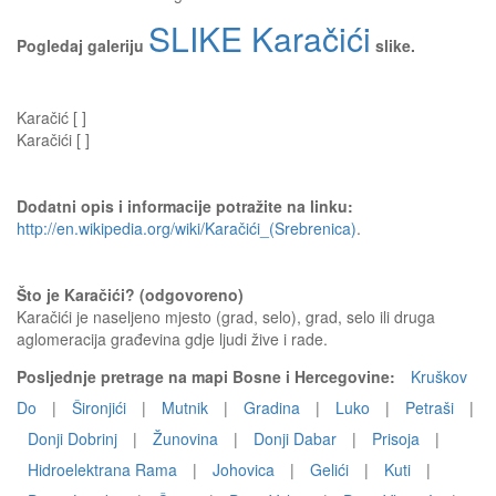
SLIKE Karačići
Pogledaj galeriju
slike.
Karačić [ ]
Karačići [ ]
Dodatni opis i informacije potražite na linku:
http://en.wikipedia.org/wiki/Karačići_(Srebrenica)
.
Što je Karačići? (odgovoreno)
Karačići je naseljeno mjesto (grad, selo), grad, selo ili druga
aglomeracija građevina gdje ljudi žive i rade.
Posljednje pretrage na mapi Bosne i Hercegovine:
Kruškov
Do
|
Šironjići
|
Mutnik
|
Gradina
|
Luko
|
Petraši
|
Donji Dobrinj
|
Žunovina
|
Donji Dabar
|
Prisoja
|
Hidroelektrana Rama
|
Johovica
|
Gelići
|
Kuti
|