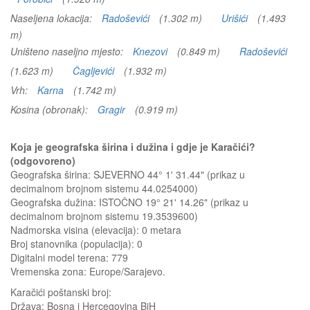
Naseljena lokacija:
Radoševići
(1.302 m)
Urišići
(1.493
m)
Uništeno naseljno mjesto:
Knezovi
(0.849 m)
Radoševići
(1.623 m)
Čagljevići
(1.932 m)
Vrh:
Karna
(1.742 m)
Kosina (obronak):
Gragir
(0.919 m)
Koja je geografska širina i dužina i gdje je Karačići?
(odgovoreno)
Geografska širina: SJEVERNO 44° 1' 31.44" (prikaz u
decimalnom brojnom sistemu 44.0254000)
Geografska dužina: ISTOČNO 19° 21' 14.26" (prikaz u
decimalnom brojnom sistemu 19.3539600)
Nadmorska visina (elevacija):
0 metara
Broj stanovnika (populacija): 0
Digitalni model terena: 779
Vremenska zona: Europe/Sarajevo.
Karačići
poštanski broj:
Država:
Bosna i Hercegovina BiH