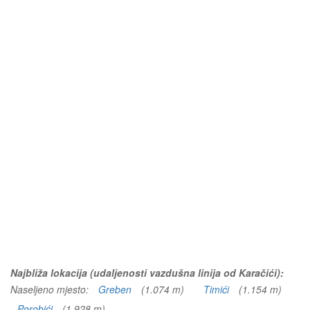
Najbliža lokacija (udaljenosti vazdušna linija od Karačići):
Naseljeno mjesto:
Greben
(1.074 m)
Timići
(1.154 m)
Porobići
(1.928 m)