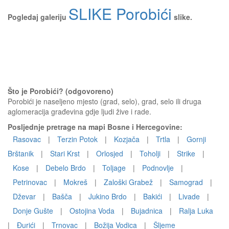
SLIKE Porobići
Pogledaj galeriju
slike.
Što je Porobići? (odgovoreno)
Porobići je naseljeno mjesto (grad, selo), grad, selo ili druga
aglomeracija građevina gdje ljudi žive i rade.
Posljednje pretrage na mapi Bosne i Hercegovine:
Rasovac
|
Terzin Potok
|
Kozjača
|
Trtla
|
Gornji
Brštanik
|
Stari Krst
|
Orlosjed
|
Toholji
|
Strike
|
Kose
|
Debelo Brdo
|
Toljage
|
Podnovlje
|
Petrinovac
|
Mokreš
|
Zaloški Grabež
|
Samograd
|
Dževar
|
Bašča
|
Jukino Brdo
|
Bakići
|
Livade
|
Donje Gušte
|
Ostojina Voda
|
Bujadnica
|
Ralja Luka
|
Đurići
|
Trnovac
|
Božija Vodica
|
Šljeme