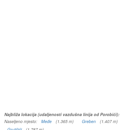
Najbliža lokacija (udaljenosti vazdušna linija od Porobići):
Naseljeno mjesto:
Međe
(1.365 m)
Greben
(1.407 m)
Grujičići
(1.787 m)