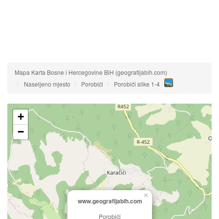
Mapa Karta Bosne i Hercegovine BiH (geografijabih.com)
Naseljeno mjesto
Porobići
Porobići slike 1-4
+
−
×
www.geografijabih.com
Porobići