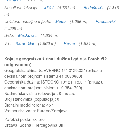
Naseljena lokacija:
Urišići
(0.731 m)
Radoševići
(1.813
m)
Uništeno naseljno mjesto:
Međe
(1.066 m)
Radoševići
(1.299 m)
Brdo:
Mačkovac
(1.834 m)
Vrh:
Karan Gaj
(1.663 m)
Karna
(1.821 m)
Koja je geografska širina i dužina i gdje je Porobići?
(odgovoreno)
Geografska širina: SJEVERNO 44° 0' 29.02" (prikaz u
decimalnom brojnom sistemu 44.0080600)
Geografska dužina: ISTOČNO 19° 21' 15.01" (prikaz u
decimalnom brojnom sistemu 19.3541700)
Nadmorska visina (elevacija):
0 metara
Broj stanovnika (populacija): 0
Digitalni model terena: 457
Vremenska zona: Europe/Sarajevo.
Porobići
poštanski broj:
Država:
Bosna i Hercegovina BiH