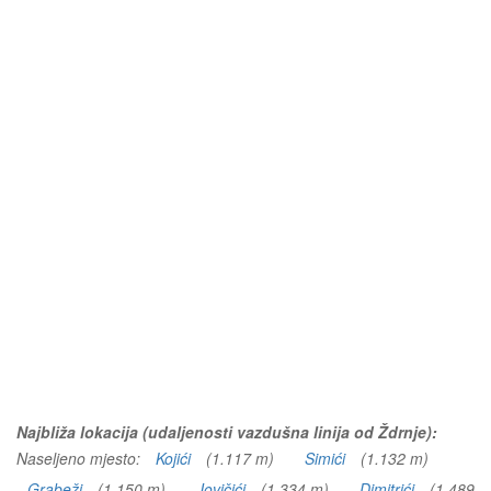
Najbliža lokacija (udaljenosti vazdušna linija od Ždrnje):
Naseljeno mjesto:
Kojići
(1.117 m)
Simići
(1.132 m)
Grabeži
(1.150 m)
Jovičići
(1.334 m)
Dimitrići
(1.489