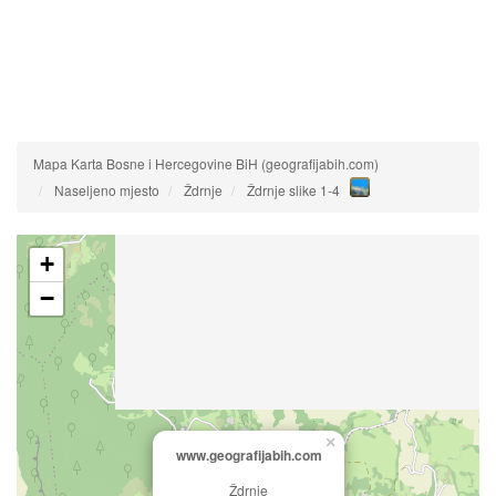
Mapa Karta Bosne i Hercegovine BiH (geografijabih.com)
Naseljeno mjesto
Ždrnje
Ždrnje slike 1-4
+
−
×
www.geografijabih.com
Ždrnje