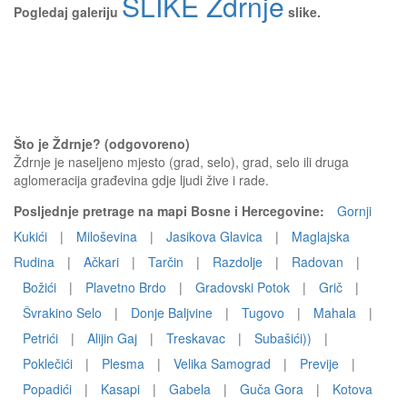
SLIKE Ždrnje
Pogledaj galeriju
slike.
Što je Ždrnje? (odgovoreno)
Ždrnje je naseljeno mjesto (grad, selo), grad, selo ili druga
aglomeracija građevina gdje ljudi žive i rade.
Posljednje pretrage na mapi Bosne i Hercegovine:
Gornji
Kukići
|
Miloševina
|
Jasikova Glavica
|
Maglajska
Rudina
|
Ačkari
|
Tarčin
|
Razdolje
|
Radovan
|
Božići
|
Plavetno Brdo
|
Gradovski Potok
|
Grič
|
Švrakino Selo
|
Donje Baljvine
|
Tugovo
|
Mahala
|
Petrići
|
Alijin Gaj
|
Treskavac
|
Subašići))
|
Poklečići
|
Plesma
|
Velika Samograd
|
Previje
|
Popadići
|
Kasapi
|
Gabela
|
Guča Gora
|
Kotova