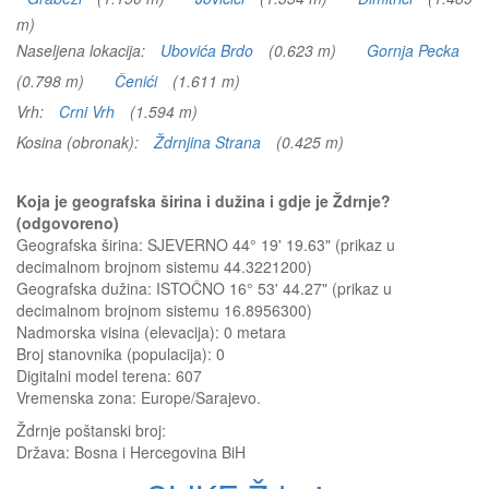
m)
Naseljena lokacija:
Ubovića Brdo
(0.623 m)
Gornja Pecka
(0.798 m)
Čenići
(1.611 m)
Vrh:
Crni Vrh
(1.594 m)
Kosina (obronak):
Ždrnjina Strana
(0.425 m)
Koja je geografska širina i dužina i gdje je Ždrnje?
(odgovoreno)
Geografska širina: SJEVERNO 44° 19' 19.63" (prikaz u
decimalnom brojnom sistemu 44.3221200)
Geografska dužina: ISTOČNO 16° 53' 44.27" (prikaz u
decimalnom brojnom sistemu 16.8956300)
Nadmorska visina (elevacija):
0 metara
Broj stanovnika (populacija): 0
Digitalni model terena: 607
Vremenska zona: Europe/Sarajevo.
Ždrnje
poštanski broj:
Država:
Bosna i Hercegovina BiH