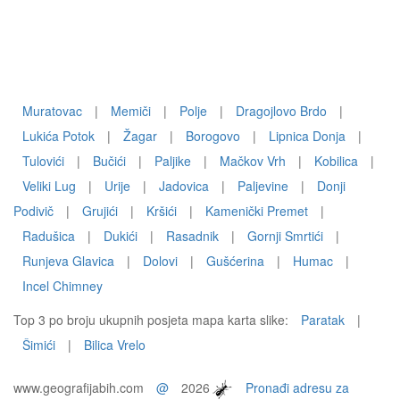
Muratovac
|
Memiči
|
Polje
|
Dragojlovo Brdo
|
Lukića Potok
|
Žagar
|
Borogovo
|
Lipnica Donja
|
Tulovići
|
Bučići
|
Paljike
|
Mačkov Vrh
|
Kobilica
|
Veliki Lug
|
Urije
|
Jadovica
|
Paljevine
|
Donji
Podivič
|
Grujići
|
Kršići
|
Kamenički Premet
|
Radušica
|
Dukići
|
Rasadnik
|
Gornji Smrtići
|
Runjeva Glavica
|
Dolovi
|
Gušćerina
|
Humac
|
Incel Chimney
Top 3 po broju ukupnih posjeta mapa karta slike:
Paratak
|
Šimići
|
Bilica Vrelo
www.geografijabih.com
@
2026
Pronađi adresu za