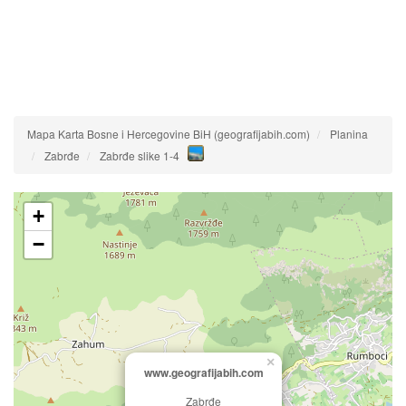
Mapa Karta Bosne i Hercegovine BiH (geografijabih.com)
Planina
Zabrđe
Zabrđe slike 1-4
+
−
×
www.geografijabih.com
Zabrđe