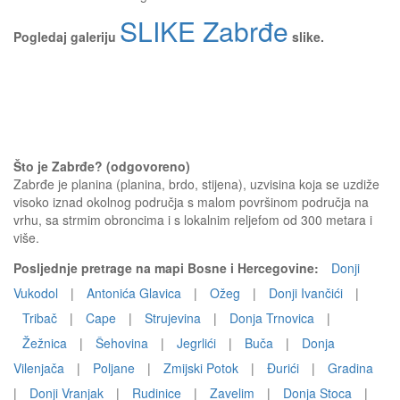
SLIKE Zabrđe
Pogledaj galeriju
slike.
Što je Zabrđe? (odgovoreno)
Zabrđe je planina (planina, brdo, stijena), uzvisina koja se uzdiže
visoko iznad okolnog područja s malom površinom područja na
vrhu, sa strmim obroncima i s lokalnim reljefom od 300 metara i
više.
Posljednje pretrage na mapi Bosne i Hercegovine:
Donji
Vukodol
|
Antonića Glavica
|
Ožeg
|
Donji Ivančići
|
Tribač
|
Cape
|
Strujevina
|
Donja Trnovica
|
Žežnica
|
Šehovina
|
Jegrlići
|
Buča
|
Donja
Vilenjača
|
Poljane
|
Zmijski Potok
|
Đurići
|
Gradina
|
Donji Vranjak
|
Rudinice
|
Zavelim
|
Donja Stoca
|