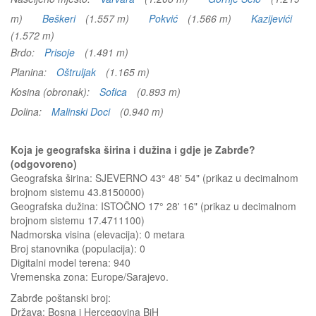
m)
Beškeri
(1.557 m)
Pokvić
(1.566 m)
Kazijevići
(1.572 m)
Brdo:
Prisoje
(1.491 m)
Planina:
Oštruljak
(1.165 m)
Kosina (obronak):
Sofica
(0.893 m)
Dolina:
Malinski Doci
(0.940 m)
Koja je geografska širina i dužina i gdje je Zabrđe?
(odgovoreno)
Geografska širina: SJEVERNO 43° 48' 54" (prikaz u decimalnom
brojnom sistemu 43.8150000)
Geografska dužina: ISTOČNO 17° 28' 16" (prikaz u decimalnom
brojnom sistemu 17.4711100)
Nadmorska visina (elevacija):
0 metara
Broj stanovnika (populacija): 0
Digitalni model terena: 940
Vremenska zona: Europe/Sarajevo.
Zabrđe
poštanski broj:
Država:
Bosna i Hercegovina BiH