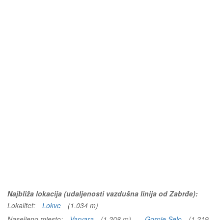
Najbliža lokacija (udaljenosti vazdušna linija od Zabrđe):
Lokalitet:
Lokve
(1.034 m)
Naseljeno mjesto:
Varvara
(1.208 m)
Gornje Selo
(1.219