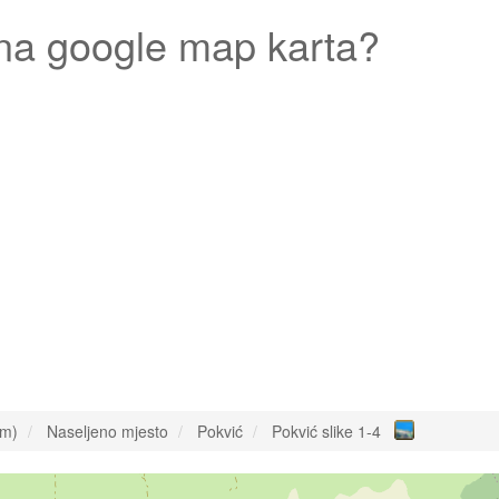
a google map karta?
om)
Naseljeno mjesto
Pokvić
Pokvić slike 1-4