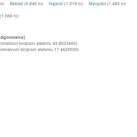
3 m)
Bektaš
(0.646 m)
Hajanić
(1.019 m)
Manjušci
(1.483 m)
(1.566 m)
 (odgovoreno)
decimalnom brojnom sistemu 43.8023400)
decimalnom brojnom sistemu 17.4625500)