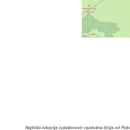
Najbliža lokacija (udaljenosti vazdušna linija od Pokv