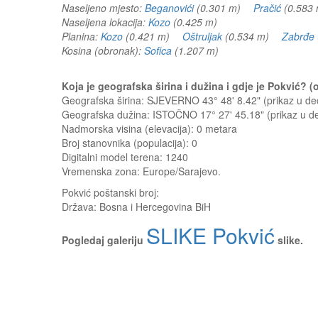
Naseljeno mjesto:
Beganovići
(0.301 m)
Pračić
(0.58
Naseljena lokacija:
Kozo
(0.425 m)
Planina:
Kozo
(0.421 m)
Oštruljak
(0.534 m)
Zabrđe
Kosina (obronak):
Sofica
(1.207 m)
Koja je geografska širina i dužina i gdje je Pokvić?
Geografska širina: SJEVERNO 43° 48' 8.42" (prikaz u 
Geografska dužina: ISTOČNO 17° 27' 45.18" (prikaz u 
Nadmorska visina (elevacija):
0 metara
Broj stanovnika (populacija): 0
Digitalni model terena: 1240
Vremenska zona: Europe/Sarajevo.
Pokvić
poštanski broj:
Država:
Bosna i Hercegovina BiH
SLIKE Pokvić
Pogledaj galeriju
slike.