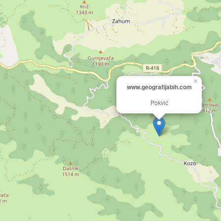
×
www.geografijabih.com
Pokvić