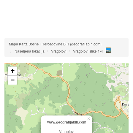
Mapa Karta Bosne i Hercegovine BiH (geografijabih.com)
Naseljena lokacija
Vragolovi
Vragolovi slike 1-4
+
−
×
www.geografijabih.com
Vragolovi