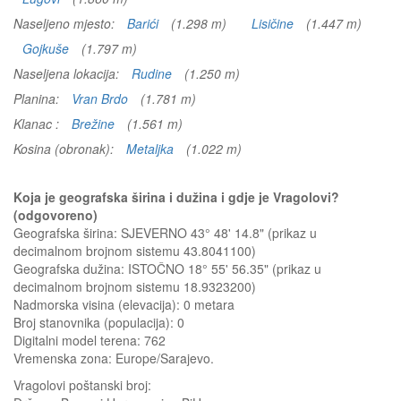
Naseljeno mjesto:
Barići
(1.298 m)
Lisičine
(1.447 m)
Gojkuše
(1.797 m)
Naseljena lokacija:
Rudine
(1.250 m)
Planina:
Vran Brdo
(1.781 m)
Klanac :
Brežine
(1.561 m)
Kosina (obronak):
Metaljka
(1.022 m)
Koja je geografska širina i dužina i gdje je Vragolovi?
(odgovoreno)
Geografska širina: SJEVERNO 43° 48' 14.8" (prikaz u
decimalnom brojnom sistemu 43.8041100)
Geografska dužina: ISTOČNO 18° 55' 56.35" (prikaz u
decimalnom brojnom sistemu 18.9323200)
Nadmorska visina (elevacija):
0 metara
Broj stanovnika (populacija): 0
Digitalni model terena: 762
Vremenska zona: Europe/Sarajevo.
Vragolovi
poštanski broj: