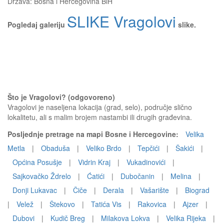
Država:
Bosna i Hercegovina BiH
SLIKE Vragolovi
Pogledaj galeriju
slike.
Što je Vragolovi? (odgovoreno)
Vragolovi je naseljena lokacija (grad, selo), područje slično
lokalitetu, ali s malim brojem nastambi ili drugih građevina.
Posljednje pretrage na mapi Bosne i Hercegovine:
Velika
Metla
|
Obaduša
|
Veliko Brdo
|
Tepčići
|
Šakići
|
Općina Posušje
|
Vidrin Kraj
|
Vukadinovići
|
Sajkovačko Ždrelo
|
Ćatići
|
Dubočanin
|
Melina
|
Donji Lukavac
|
Čiče
|
Derala
|
Vašarište
|
Biograd
|
Velež
|
Štekovo
|
Tatića Vis
|
Rakovica
|
Ajzer
|
Dubovi
|
Kudič Breg
|
Milakova Lokva
|
Velika Rijeka
|