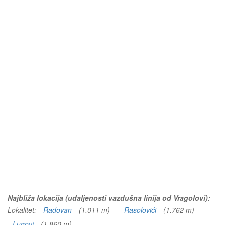
Najbliža lokacija (udaljenosti vazdušna linija od Vragolovi):
Lokalitet:
Radovan
(1.011 m)
Rasolovići
(1.762 m)
Lugovi
(1.860 m)