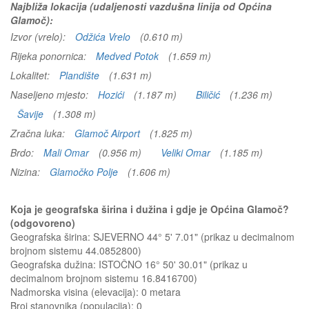
Najbliža lokacija (udaljenosti vazdušna linija od Općina
Glamoč):
Izvor (vrelo):
Odžića Vrelo
(0.610 m)
Rijeka ponornica:
Medved Potok
(1.659 m)
Lokalitet:
Plandište
(1.631 m)
Naseljeno mjesto:
Hozići
(1.187 m)
Biličić
(1.236 m)
Šavije
(1.308 m)
Zračna luka:
Glamoč Airport
(1.825 m)
Brdo:
Mali Omar
(0.956 m)
Veliki Omar
(1.185 m)
Nizina:
Glamočko Polje
(1.606 m)
Koja je geografska širina i dužina i gdje je Općina Glamoč?
(odgovoreno)
Geografska širina: SJEVERNO 44° 5' 7.01" (prikaz u decimalnom
brojnom sistemu 44.0852800)
Geografska dužina: ISTOČNO 16° 50' 30.01" (prikaz u
decimalnom brojnom sistemu 16.8416700)
Nadmorska visina (elevacija):
0 metara
Broj stanovnika (populacija): 0