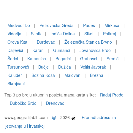
Medveđi Do
|
Petrovačka Greda
|
Padeš
|
Mirkuša
|
Vidorija
|
Sitnik
|
Indića Dolina
|
Siket
|
Potkraj
|
Orova Kita
|
Đurđevac
|
Železnička Stanica Brvno
|
Daljevići
|
Karan
|
Gumanci
|
Jovanoviča Brdo
|
Šerići
|
Kamenica
|
Bagarići
|
Grabovci
|
Sredići
|
Tursunovići
|
Bučje
|
Dužiča
|
Veliki Javorak
|
Kaluđer
|
Božina Kosa
|
Malovan
|
Brezna
|
Skrajčani
Top 3 po broju ukupnih posjeta mapa karta slike:
Raduj Prodo
|
Dubočko Brdo
|
Drenovac
www.geografijabih.com
@
2026
Pronađi adresu za
ljetovanje u Hrvatskoj