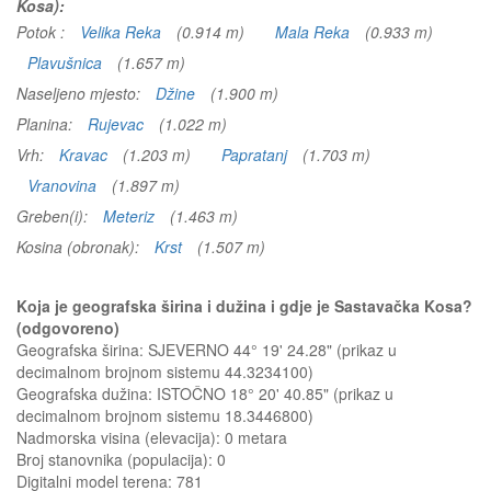
Kosa):
Potok :
Velika Reka
(0.914 m)
Mala Reka
(0.933 m)
Plavušnica
(1.657 m)
Naseljeno mjesto:
Džine
(1.900 m)
Planina:
Rujevac
(1.022 m)
Vrh:
Kravac
(1.203 m)
Papratanj
(1.703 m)
Vranovina
(1.897 m)
Greben(i):
Meteriz
(1.463 m)
Kosina (obronak):
Krst
(1.507 m)
Koja je geografska širina i dužina i gdje je Sastavačka Kosa?
(odgovoreno)
Geografska širina: SJEVERNO 44° 19' 24.28" (prikaz u
decimalnom brojnom sistemu 44.3234100)
Geografska dužina: ISTOČNO 18° 20' 40.85" (prikaz u
decimalnom brojnom sistemu 18.3446800)
Nadmorska visina (elevacija):
0 metara
Broj stanovnika (populacija): 0
Digitalni model terena: 781