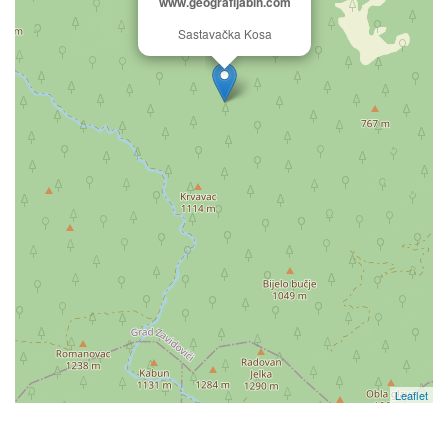
www.geografijabih.com
Sastavačka Kosa
Leaflet