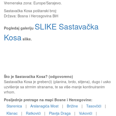
Vremenska zona: Europe/Sarajevo.
Sastavačka Kosa
poštanski broj:
Država:
Bosna i Hercegovina BiH
SLIKE Sastavačka
Pogledaj galeriju
Kosa
slike.
Što je Sastavačka Kosa? (odgovoreno)
Sastavačka Kosa je greben(i) (planina, brdo, stijena), dugo i usko
uzvišenje sa strmim stranama, te sa više-manje kontinuiranim
vrhom.
Posljednje pretrage na mapi Bosne i Hercegovine:
Starenica
|
Arslanagića Most
|
Brižine
|
Tasovčići
|
Klanac
|
Ratkovići
|
Plavija Draga
|
Vukovići
|