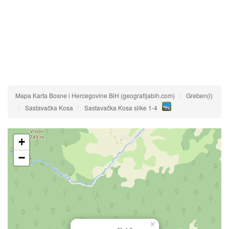
Mapa Karta Bosne i Hercegovine BiH (geografijabih.com)
Greben(i)
Sastavačka Kosa
Sastavačka Kosa slike 1-4
+
−
×