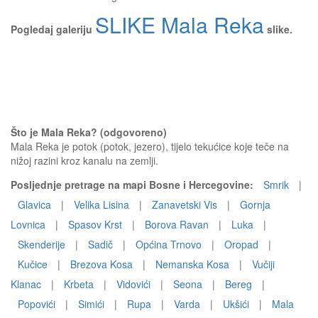
SLIKE Mala Reka
Pogledaj galeriju
slike.
Što je Mala Reka? (odgovoreno)
Mala Reka je potok (potok, jezero), tijelo tekućice koje teče na
nižoj razini kroz kanalu na zemlji.
Posljednje pretrage na mapi Bosne i Hercegovine:
Smrik
|
Glavica
|
Velika Lisina
|
Zanavetski Vis
|
Gornja
Lovnica
|
Spasov Krst
|
Borova Ravan
|
Luka
|
Skenderije
|
Sadič
|
Općina Trnovo
|
Oropad
|
Kučice
|
Brezova Kosa
|
Nemanska Kosa
|
Vučiji
Klanac
|
Krbeta
|
Vidovići
|
Seona
|
Bereg
|
Popovići
|
Simići
|
Rupa
|
Varda
|
Ukšići
|
Mala