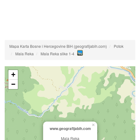
Mapa Karta Bosne i Hercegovine BiH (geografijabih.com)
Potok
Mala Reka
Mala Reka slike 1-4
+
−
×
www.geografijabih.com
Mala Reka