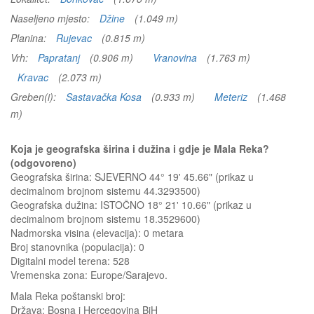
Naseljeno mjesto:
Džine
(1.049 m)
Planina:
Rujevac
(0.815 m)
Vrh:
Papratanj
(0.906 m)
Vranovina
(1.763 m)
Kravac
(2.073 m)
Greben(i):
Sastavačka Kosa
(0.933 m)
Meteriz
(1.468
m)
Koja je geografska širina i dužina i gdje je Mala Reka?
(odgovoreno)
Geografska širina: SJEVERNO 44° 19' 45.66" (prikaz u
decimalnom brojnom sistemu 44.3293500)
Geografska dužina: ISTOČNO 18° 21' 10.66" (prikaz u
decimalnom brojnom sistemu 18.3529600)
Nadmorska visina (elevacija):
0 metara
Broj stanovnika (populacija): 0
Digitalni model terena: 528
Vremenska zona: Europe/Sarajevo.
Mala Reka
poštanski broj:
Država:
Bosna i Hercegovina BiH