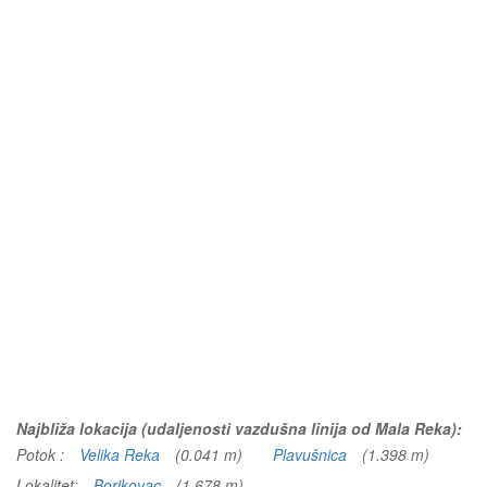
Najbliža lokacija (udaljenosti vazdušna linija od Mala Reka):
Potok :
Velika Reka
(0.041 m)
Plavušnica
(1.398 m)
Lokalitet:
Borikovac
(1.678 m)