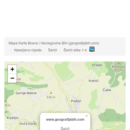
Mapa Karta Bosne i Hercegovine BiH (geografijabih.com)
Naseljeno mjesto
Šarići
Šarići slike 1-4
+
−
×
www.geografijabih.com
Šarići