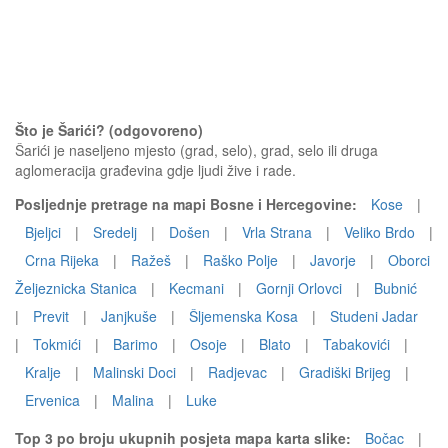
Što je Šarići? (odgovoreno)
Šarići je naseljeno mjesto (grad, selo), grad, selo ili druga
aglomeracija građevina gdje ljudi žive i rade.
Posljednje pretrage na mapi Bosne i Hercegovine:
Kose
|
Bjeljci
|
Sredelj
|
Došen
|
Vrla Strana
|
Veliko Brdo
|
Crna Rijeka
|
Ražeš
|
Raško Polje
|
Javorje
|
Oborci
Željeznicka Stanica
|
Kecmani
|
Gornji Orlovci
|
Bubnić
|
Previt
|
Janjkuše
|
Šljemenska Kosa
|
Studeni Jadar
|
Tokmići
|
Barimo
|
Osoje
|
Blato
|
Tabakovići
|
Kralje
|
Malinski Doci
|
Radjevac
|
Gradiški Brijeg
|
Ervenica
|
Malina
|
Luke
Top 3 po broju ukupnih posjeta mapa karta slike:
Bočac
|