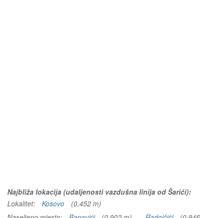
Najbliža lokacija (udaljenosti vazdušna linija od Šarići):
Lokalitet:
Kosovo
(0.452 m)
Naseljeno mjesto:
Banovići
(0.902 m)
Radojčići
(0.946