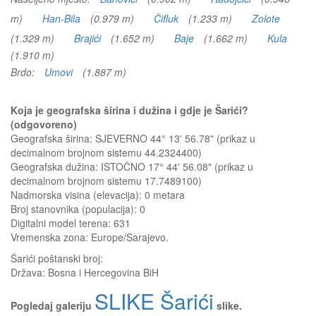
m)
Han-Bila
(0.979 m)
Čifluk
(1.233 m)
Zolote
(1.329 m)
Brajići
(1.652 m)
Baje
(1.662 m)
Kula
(1.910 m)
Brdo:
Umovi
(1.887 m)
Koja je geografska širina i dužina i gdje je Šarići?
(odgovoreno)
Geografska širina: SJEVERNO 44° 13' 56.78" (prikaz u
decimalnom brojnom sistemu 44.2324400)
Geografska dužina: ISTOČNO 17° 44' 56.08" (prikaz u
decimalnom brojnom sistemu 17.7489100)
Nadmorska visina (elevacija):
0 metara
Broj stanovnika (populacija): 0
Digitalni model terena: 631
Vremenska zona: Europe/Sarajevo.
Šarići
poštanski broj:
Država:
Bosna i Hercegovina BiH
SLIKE Šarići
Pogledaj galeriju
slike.