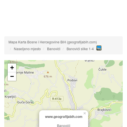
Mapa Karta Bosne i Hercegovine BiH (geografijabih.com)
Naseljeno mjesto
Banovići
Banovići slike 1-4
+
−
×
www.geografijabih.com
Banovići