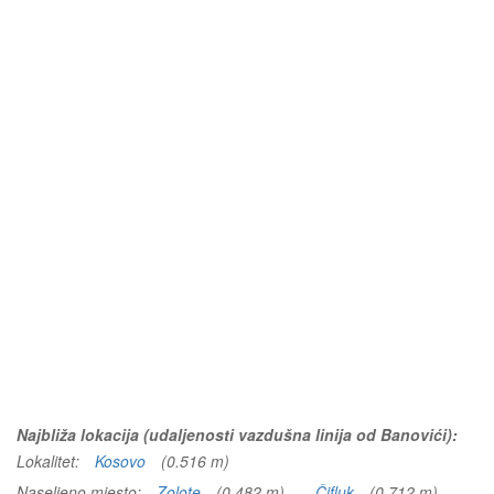
Najbliža lokacija (udaljenosti vazdušna linija od Banovići):
Lokalitet:
Kosovo
(0.516 m)
Naseljeno mjesto:
Zolote
(0.482 m)
Čifluk
(0.712 m)