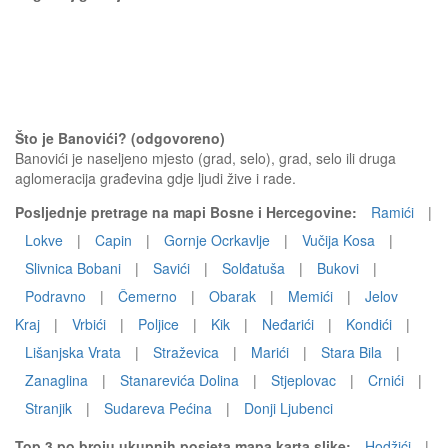
Što je Banovići? (odgovoreno)
Banovići je naseljeno mjesto (grad, selo), grad, selo ili druga
aglomeracija građevina gdje ljudi žive i rade.
Posljednje pretrage na mapi Bosne i Hercegovine:
Ramići
|
Lokve
|
Capin
|
Gornje Ocrkavlje
|
Vučija Kosa
|
Slivnica Bobani
|
Savići
|
Solđatuša
|
Bukovi
|
Podravno
|
Čemerno
|
Obarak
|
Memići
|
Jelov
Kraj
|
Vrbići
|
Poljice
|
Kik
|
Neđarići
|
Kondići
|
Lišanjska Vrata
|
Straževica
|
Marići
|
Stara Bila
|
Zanaglina
|
Stanarevića Dolina
|
Stjeplovac
|
Crnići
|
Stranjik
|
Sudareva Pećina
|
Donji Ljubenci
Top 3 po broju ukupnih posjeta mapa karta slike:
Hodžići
|