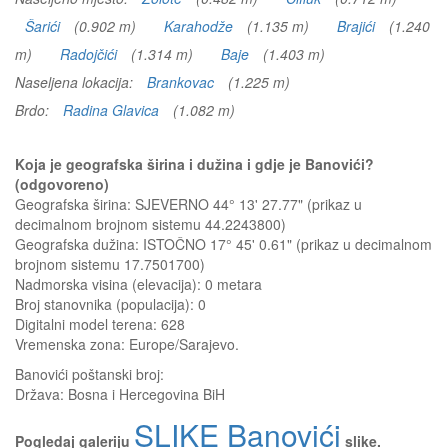
Šarići
(0.902 m)
Karahodže
(1.135 m)
Brajići
(1.240
m)
Radojčići
(1.314 m)
Baje
(1.403 m)
Naseljena lokacija:
Brankovac
(1.225 m)
Brdo:
Radina Glavica
(1.082 m)
Koja je geografska širina i dužina i gdje je Banovići?
(odgovoreno)
Geografska širina: SJEVERNO 44° 13' 27.77" (prikaz u
decimalnom brojnom sistemu 44.2243800)
Geografska dužina: ISTOČNO 17° 45' 0.61" (prikaz u decimalnom
brojnom sistemu 17.7501700)
Nadmorska visina (elevacija):
0 metara
Broj stanovnika (populacija): 0
Digitalni model terena: 628
Vremenska zona: Europe/Sarajevo.
Banovići
poštanski broj:
Država:
Bosna i Hercegovina BiH
SLIKE Banovići
Pogledaj galeriju
slike.