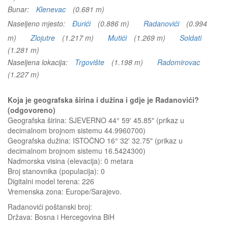
Bunar:
Klenevac
(0.681 m)
Naseljeno mjesto:
Đurići
(0.886 m)
Radanovići
(0.994
m)
Zlojutre
(1.217 m)
Mutići
(1.269 m)
Soldati
(1.281 m)
Naseljena lokacija:
Trgovište
(1.198 m)
Radomirovac
(1.227 m)
Koja je geografska širina i dužina i gdje je Radanovići?
(odgovoreno)
Geografska širina: SJEVERNO 44° 59' 45.85" (prikaz u
decimalnom brojnom sistemu 44.9960700)
Geografska dužina: ISTOČNO 16° 32' 32.75" (prikaz u
decimalnom brojnom sistemu 16.5424300)
Nadmorska visina (elevacija):
0 metara
Broj stanovnika (populacija): 0
Digitalni model terena: 226
Vremenska zona: Europe/Sarajevo.
Radanovići
poštanski broj:
Država:
Bosna i Hercegovina BiH