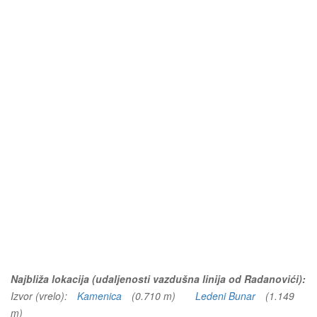
Najbliža lokacija (udaljenosti vazdušna linija od Radanovići):
Izvor (vrelo):
Kamenica
(0.710 m)
Ledeni Bunar
(1.149
m)