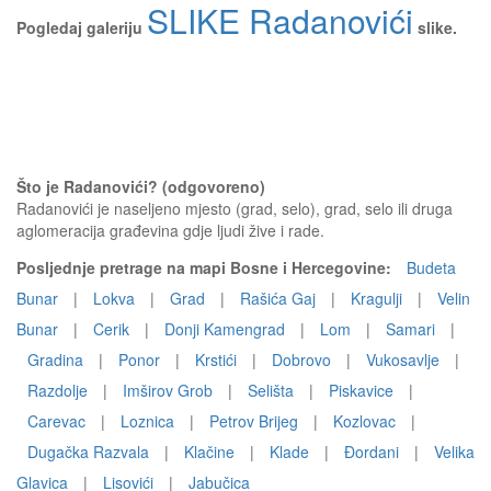
SLIKE Radanovići
Pogledaj galeriju
slike.
Što je Radanovići? (odgovoreno)
Radanovići je naseljeno mjesto (grad, selo), grad, selo ili druga
aglomeracija građevina gdje ljudi žive i rade.
Posljednje pretrage na mapi Bosne i Hercegovine:
Budeta
Bunar
|
Lokva
|
Grad
|
Rašića Gaj
|
Kragulji
|
Velin
Bunar
|
Cerik
|
Donji Kamengrad
|
Lom
|
Samari
|
Gradina
|
Ponor
|
Krstići
|
Dobrovo
|
Vukosavlje
|
Razdolje
|
Imširov Grob
|
Selišta
|
Piskavice
|
Carevac
|
Loznica
|
Petrov Brijeg
|
Kozlovac
|
Dugačka Razvala
|
Klačine
|
Klade
|
Đordani
|
Velika
Glavica
|
Lisovići
|
Jabučica