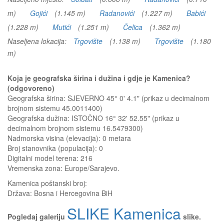
m)
Gojići
(1.145 m)
Radanovići
(1.227 m)
Babići
(1.228 m)
Mutići
(1.251 m)
Čelica
(1.362 m)
Naseljena lokacija:
Trgovište
(1.138 m)
Trgovište
(1.180
m)
Koja je geografska širina i dužina i gdje je Kamenica?
(odgovoreno)
Geografska širina: SJEVERNO 45° 0' 4.1" (prikaz u decimalnom
brojnom sistemu 45.0011400)
Geografska dužina: ISTOČNO 16° 32' 52.55" (prikaz u
decimalnom brojnom sistemu 16.5479300)
Nadmorska visina (elevacija):
0 metara
Broj stanovnika (populacija): 0
Digitalni model terena: 216
Vremenska zona: Europe/Sarajevo.
Kamenica
poštanski broj:
Država:
Bosna i Hercegovina BiH
SLIKE Kamenica
Pogledaj galeriju
slike.