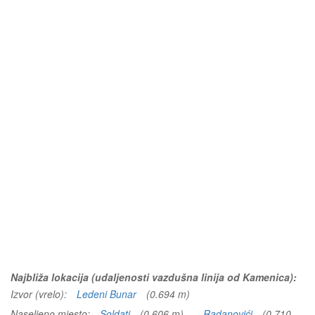
Najbliža lokacija (udaljenosti vazdušna linija od Kamenica):
Izvor (vrelo):
Ledeni Bunar
(0.694 m)
Naseljeno mjesto:
Soldati
(0.606 m)
Radanovići
(0.710