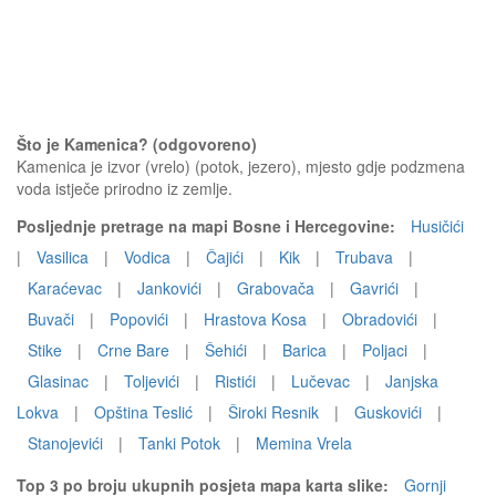
Što je Kamenica? (odgovoreno)
Kamenica je izvor (vrelo) (potok, jezero), mjesto gdje podzmena
voda istječe prirodno iz zemlje.
Posljednje pretrage na mapi Bosne i Hercegovine:
Husičići
|
Vasilica
|
Vodica
|
Čajići
|
Kik
|
Trubava
|
Karaćevac
|
Jankovići
|
Grabovača
|
Gavrići
|
Buvači
|
Popovići
|
Hrastova Kosa
|
Obradovići
|
Stike
|
Crne Bare
|
Šehići
|
Barica
|
Poljaci
|
Glasinac
|
Toljevići
|
Ristići
|
Lučevac
|
Janjska
Lokva
|
Opština Teslić
|
Široki Resnik
|
Guskovići
|
Stanojevići
|
Tanki Potok
|
Memina Vrela
Top 3 po broju ukupnih posjeta mapa karta slike:
Gornji