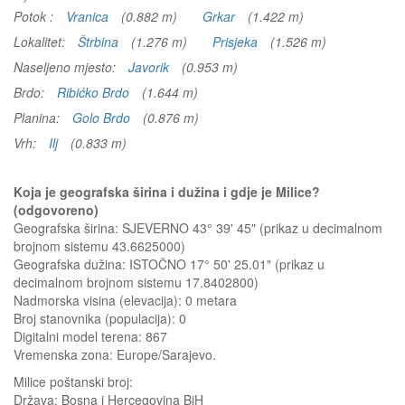
Potok :
Vranica
(0.882 m)
Grkar
(1.422 m)
Lokalitet:
Štrbina
(1.276 m)
Prisjeka
(1.526 m)
Naseljeno mjesto:
Javorik
(0.953 m)
Brdo:
Ribićko Brdo
(1.644 m)
Planina:
Golo Brdo
(0.876 m)
Vrh:
Ilj
(0.833 m)
Koja je geografska širina i dužina i gdje je Milice?
(odgovoreno)
Geografska širina: SJEVERNO 43° 39' 45" (prikaz u decimalnom
brojnom sistemu 43.6625000)
Geografska dužina: ISTOČNO 17° 50' 25.01" (prikaz u
decimalnom brojnom sistemu 17.8402800)
Nadmorska visina (elevacija):
0 metara
Broj stanovnika (populacija): 0
Digitalni model terena: 867
Vremenska zona: Europe/Sarajevo.
Milice
poštanski broj:
Država:
Bosna i Hercegovina BiH