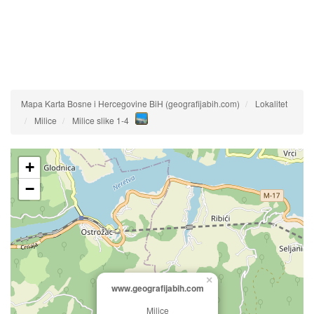
Mapa Karta Bosne i Hercegovine BiH (geografijabih.com)
Lokalitet
Milice
Milice slike 1-4
+
−
×
www.geografijabih.com
Milice