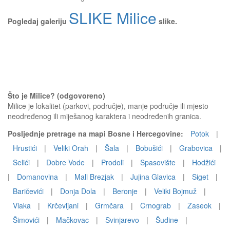
SLIKE Milice
Pogledaj galeriju
slike.
Što je Milice? (odgovoreno)
Milice je lokalitet (parkovi, područje), manje područje ili mjesto
neodređenog ili miješanog karaktera i neodređenih granica.
Posljednje pretrage na mapi Bosne i Hercegovine:
Potok
|
Hrustići
|
Veliki Orah
|
Šala
|
Bobušići
|
Grabovica
|
Selići
|
Dobre Vode
|
Prodoli
|
Spasovište
|
Hodžići
|
Domanovina
|
Mali Brezjak
|
Jujina Glavica
|
Siget
|
Baričevići
|
Donja Dola
|
Beronje
|
Veliki Bojmuž
|
Vlaka
|
Krčevljani
|
Grmčara
|
Crnograb
|
Zaseok
|
Šimovići
|
Mačkovac
|
Svinjarevo
|
Šudine
|