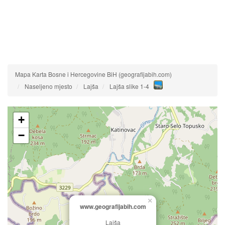
Mapa Karta Bosne i Hercegovine BiH (geografijabih.com)
Naseljeno mjesto
Lajša
Lajša slike 1-4
+
−
×
www.geografijabih.com
Lajša