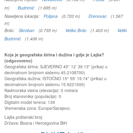
m)
Budrimić
(1.695 m)
Naseljena lokacija:
Poljana
(0.720 m)
Drenovac
(1.567
m)
Brdo:
Skroban
(0.735 m)
Veliko Brdo
(1.403 m)
Veliki
Budrimić
(1.406 m)
Koja je geografska širina i dužina i gdje je Lajša?
(odgovoreno)
Geografska širina: SJEVERNO 45° 12' 39.13" (prikaz u
decimalnom brojnom sistemu 45.2108700)
Geografska dužina: ISTOČNO 15° 55' 19.74" (prikaz u
decimalnom brojnom sistemu 15.9221500)
Nadmorska visina (elevacija):
0 metara
Broj stanovnika (populacija): 0
Digitalni model terena: 139
Vremenska zona: Europe/Sarajevo.
Lajša
poštanski broj:
Država:
Bosna i Hercegovina BiH