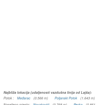
Najbliža lokacija (udaljenosti vazdušna linija od Lajša):
Potok :
Međarac
(0.566 m)
Poljanski Potok
(1.643 m)
Naseljeno mjesto:
Novakovići
(0.768 m)
Pecka
(0.861