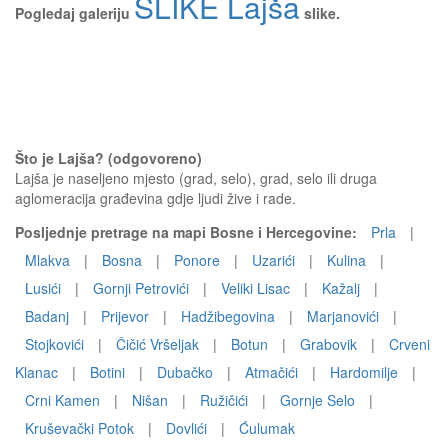
SLIKE Lajša
Pogledaj galeriju
slike.
Što je Lajša? (odgovoreno)
Lajša je naseljeno mjesto (grad, selo), grad, selo ili druga
aglomeracija građevina gdje ljudi žive i rade.
Posljednje pretrage na mapi Bosne i Hercegovine:
Prla
|
Mlakva
|
Bosna
|
Ponore
|
Uzarići
|
Kulina
|
Lusići
|
Gornji Petrovići
|
Veliki Lisac
|
Kažalj
|
Badanj
|
Prijevor
|
Hadžibegovina
|
Marjanovići
|
Stojkovići
|
Čičić Vršeljak
|
Botun
|
Grabovik
|
Crveni
Klanac
|
Botini
|
Dubačko
|
Atmačići
|
Hardomilje
|
Crni Kamen
|
Nišan
|
Ružičići
|
Gornje Selo
|
Kruševački Potok
|
Dovlići
|
Ćulumak