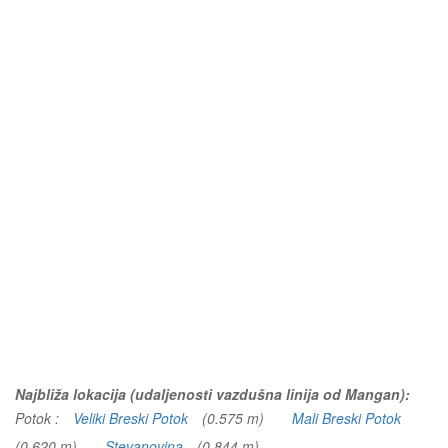
Najbliža lokacija (udaljenosti vazdušna linija od Mangan):
Potok :
Veliki Breski Potok
(0.575 m)
Mali Breski Potok
(0.620 m)
Stevanovina
(0.844 m)