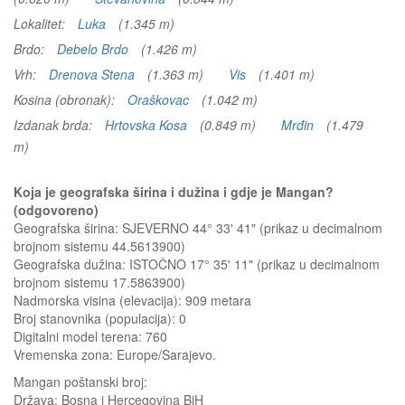
Lokalitet:
Luka
(1.345 m)
Brdo:
Debelo Brdo
(1.426 m)
Vrh:
Drenova Stena
(1.363 m)
Vis
(1.401 m)
Kosina (obronak):
Oraškovac
(1.042 m)
Izdanak brda:
Hrtovska Kosa
(0.849 m)
Mrđin
(1.479
m)
Koja je geografska širina i dužina i gdje je Mangan?
(odgovoreno)
Geografska širina: SJEVERNO 44° 33' 41" (prikaz u decimalnom
brojnom sistemu 44.5613900)
Geografska dužina: ISTOČNO 17° 35' 11" (prikaz u decimalnom
brojnom sistemu 17.5863900)
Nadmorska visina (elevacija):
909 metara
Broj stanovnika (populacija): 0
Digitalni model terena: 760
Vremenska zona: Europe/Sarajevo.
Mangan
poštanski broj:
Država:
Bosna i Hercegovina BiH