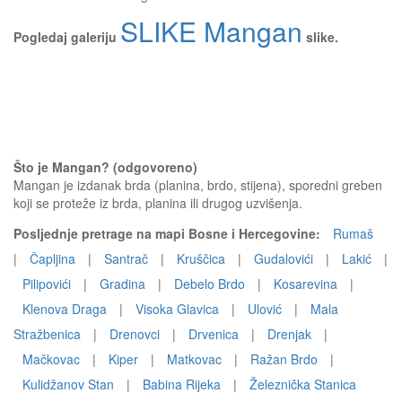
SLIKE Mangan
Pogledaj galeriju
slike.
Što je Mangan? (odgovoreno)
Mangan je izdanak brda (planina, brdo, stijena), sporedni greben
koji se proteže iz brda, planina ili drugog uzvišenja.
Posljednje pretrage na mapi Bosne i Hercegovine:
Rumaš
|
Čapljina
|
Santrač
|
Kruščica
|
Gudalovići
|
Lakić
|
Pilipovići
|
Gradina
|
Debelo Brdo
|
Kosarevina
|
Klenova Draga
|
Visoka Glavica
|
Ulović
|
Mala
Stražbenica
|
Drenovci
|
Drvenica
|
Drenjak
|
Mačkovac
|
Kiper
|
Matkovac
|
Ražan Brdo
|
Kulidžanov Stan
|
Babina Rijeka
|
Železnička Stanica