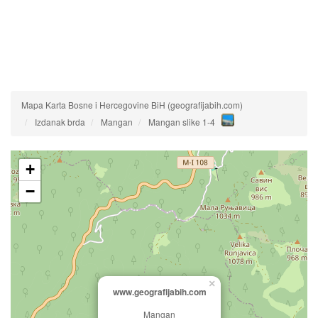
Mapa Karta Bosne i Hercegovine BiH (geografijabih.com)
Izdanak brda
Mangan
Mangan slike 1-4
+
−
×
www.geografijabih.com
Mangan