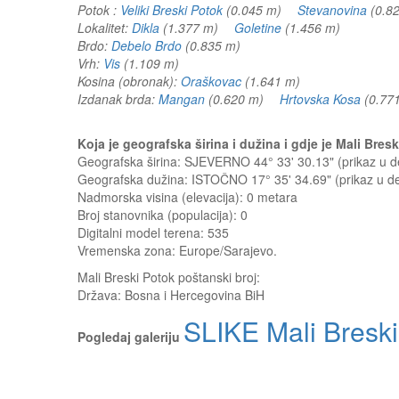
Potok :
Veliki Breski Potok
(0.045 m)
Stevanovina
(0.
Lokalitet:
Dikla
(1.377 m)
Goletine
(1.456 m)
Brdo:
Debelo Brdo
(0.835 m)
Vrh:
Vis
(1.109 m)
Kosina (obronak):
Oraškovac
(1.641 m)
Izdanak brda:
Mangan
(0.620 m)
Hrtovska Kosa
(0.7
Koja je geografska širina i dužina i gdje je Mali Bre
Geografska širina: SJEVERNO 44° 33' 30.13" (prikaz u
Geografska dužina: ISTOČNO 17° 35' 34.69" (prikaz u 
Nadmorska visina (elevacija):
0 metara
Broj stanovnika (populacija): 0
Digitalni model terena: 535
Vremenska zona: Europe/Sarajevo.
Mali Breski Potok
poštanski broj:
Država:
Bosna i Hercegovina BiH
SLIKE Mali Breski
Pogledaj galeriju