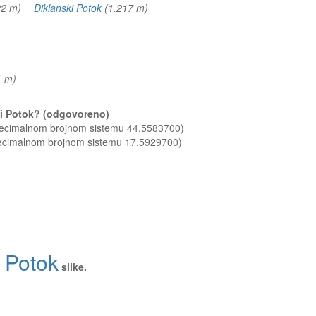
822 m)
Diklanski Potok
(1.217 m)
71 m)
ski Potok? (odgovoreno)
 decimalnom brojnom sistemu 44.5583700)
decimalnom brojnom sistemu 17.5929700)
 Potok
slike.