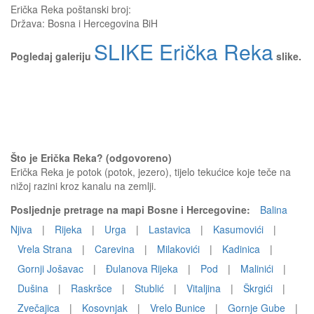
Erička Reka
poštanski broj:
Država:
Bosna i Hercegovina BiH
SLIKE Erička Reka
Pogledaj galeriju
slike.
Što je Erička Reka? (odgovoreno)
Erička Reka je potok (potok, jezero), tijelo tekućice koje teče na
nižoj razini kroz kanalu na zemlji.
Posljednje pretrage na mapi Bosne i Hercegovine:
Balina
Njiva
|
Rijeka
|
Urga
|
Lastavica
|
Kasumovići
|
Vrela Strana
|
Carevina
|
Milakovići
|
Kadinica
|
Gornji Jošavac
|
Đulanova Rijeka
|
Pod
|
Malinići
|
Dušina
|
Raskršce
|
Stublić
|
Vitaljina
|
Škrgići
|
Zvečajica
|
Kosovnjak
|
Vrelo Bunice
|
Gornje Gube
|