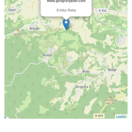
www.geografijabih.com
Erička Reka
Leaflet