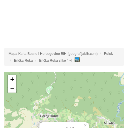
Mapa Karta Bosne i Hercegovine BiH (geografijabih.com)
Potok
Erička Reka
Erička Reka slike 1-4
+
−
×