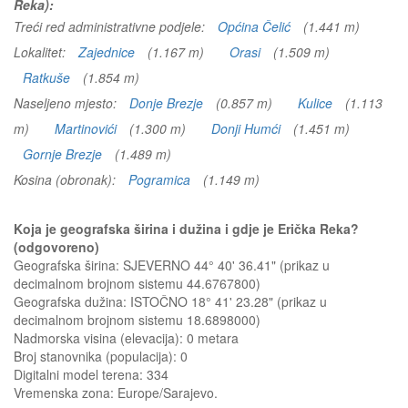
Reka):
Treći red administrativne podjele:
Općina Čelić
(1.441 m)
Lokalitet:
Zajednice
(1.167 m)
Orasi
(1.509 m)
Ratkuše
(1.854 m)
Naseljeno mjesto:
Donje Brezje
(0.857 m)
Kulice
(1.113
m)
Martinovići
(1.300 m)
Donji Humći
(1.451 m)
Gornje Brezje
(1.489 m)
Kosina (obronak):
Pogramica
(1.149 m)
Koja je geografska širina i dužina i gdje je Erička Reka?
(odgovoreno)
Geografska širina: SJEVERNO 44° 40' 36.41" (prikaz u
decimalnom brojnom sistemu 44.6767800)
Geografska dužina: ISTOČNO 18° 41' 23.28" (prikaz u
decimalnom brojnom sistemu 18.6898000)
Nadmorska visina (elevacija):
0 metara
Broj stanovnika (populacija): 0
Digitalni model terena: 334
Vremenska zona: Europe/Sarajevo.