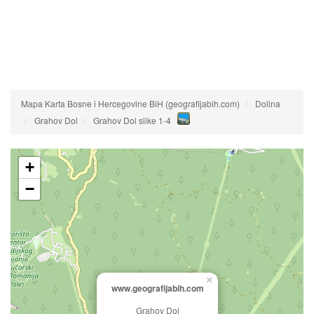
Mapa Karta Bosne i Hercegovine BiH (geografijabih.com)
Dolina
Grahov Dol
Grahov Dol slike 1-4
+
−
×
www.geografijabih.com
Grahov Dol