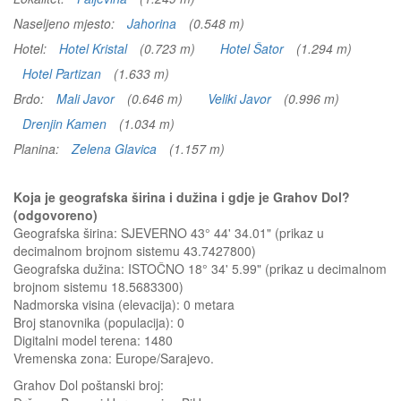
Naseljeno mjesto:
Jahorina
(0.548 m)
Hotel:
Hotel Kristal
(0.723 m)
Hotel Šator
(1.294 m)
Hotel Partizan
(1.633 m)
Brdo:
Mali Javor
(0.646 m)
Veliki Javor
(0.996 m)
Drenjin Kamen
(1.034 m)
Planina:
Zelena Glavica
(1.157 m)
Koja je geografska širina i dužina i gdje je Grahov Dol?
(odgovoreno)
Geografska širina: SJEVERNO 43° 44' 34.01" (prikaz u
decimalnom brojnom sistemu 43.7427800)
Geografska dužina: ISTOČNO 18° 34' 5.99" (prikaz u decimalnom
brojnom sistemu 18.5683300)
Nadmorska visina (elevacija):
0 metara
Broj stanovnika (populacija): 0
Digitalni model terena: 1480
Vremenska zona: Europe/Sarajevo.
Grahov Dol
poštanski broj: