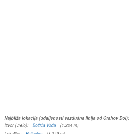
Najbliža lokacija (udaljenosti vazdušna linija od Grahov Dol):
Izvor (vrelo):
Božića Voda
(1.224 m)
Lokalitet:
Paljevina
(1.249 m)