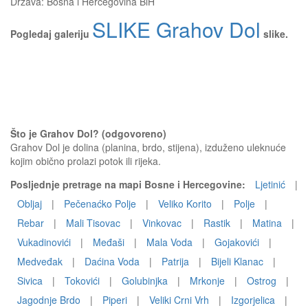
Država:
Bosna i Hercegovina BiH
SLIKE Grahov Dol
Pogledaj galeriju
slike.
Što je Grahov Dol? (odgovoreno)
Grahov Dol je dolina (planina, brdo, stijena), izduženo uleknuće
kojim obično prolazi potok ili rijeka.
Posljednje pretrage na mapi Bosne i Hercegovine:
Ljetinić
|
Obljaj
|
Pečenaćko Polje
|
Veliko Korito
|
Polje
|
Rebar
|
Mali Tisovac
|
Vinkovac
|
Rastik
|
Matina
|
Vukadinovići
|
Međaši
|
Mala Voda
|
Gojakovići
|
Medveđak
|
Daćina Voda
|
Patrija
|
Bijeli Klanac
|
Sivica
|
Tokovići
|
Golubinjka
|
Mrkonje
|
Ostrog
|
Jagodnje Brdo
|
Piperi
|
Veliki Crni Vrh
|
Izgorjelica
|