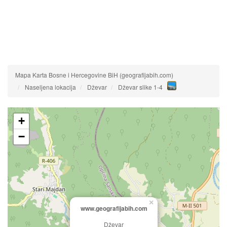
Mapa Karta Bosne i Hercegovine BiH (geografijabih.com)
Naseljena lokacija
Dževar
Dževar slike 1-4
+
−
×
www.geografijabih.com
Dževar