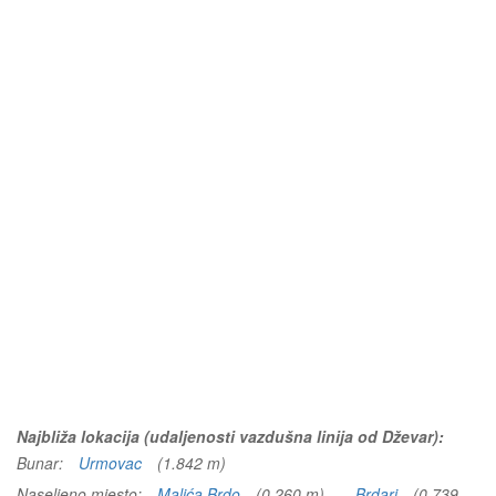
Najbliža lokacija (udaljenosti vazdušna linija od Dževar):
Bunar:
Urmovac
(1.842 m)
Naseljeno mjesto:
Malića Brdo
(0.260 m)
Brdari
(0.739