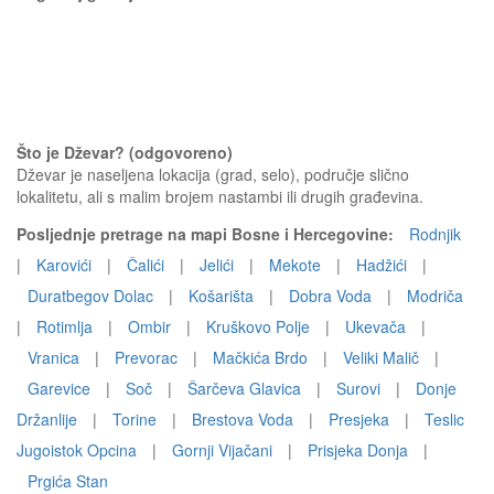
Što je Dževar? (odgovoreno)
Dževar je naseljena lokacija (grad, selo), područje slično
lokalitetu, ali s malim brojem nastambi ili drugih građevina.
Posljednje pretrage na mapi Bosne i Hercegovine:
Rodnjik
|
Karovići
|
Čalići
|
Jelići
|
Mekote
|
Hadžići
|
Duratbegov Dolac
|
Košarišta
|
Dobra Voda
|
Modriča
|
Rotimlja
|
Ombir
|
Kruškovo Polje
|
Ukevača
|
Vranica
|
Prevorac
|
Mačkića Brdo
|
Veliki Malič
|
Garevice
|
Soč
|
Šarčeva Glavica
|
Surovi
|
Donje
Držanlije
|
Torine
|
Brestova Voda
|
Presjeka
|
Teslic
Jugoistok Opcina
|
Gornji Vijačani
|
Prisjeka Donja
|
Prgića Stan