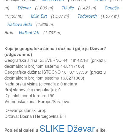
m)
Dževar
(1.009 m)
Trkulje
(1.423 m)
Čengija
(1.433 m)
Milin Birt
(1.567 m)
Todorovići
(1.577 m)
Halilovo Brdo
(1.639 m)
Brdo:
Vodišni Vrh
(1.767 m)
Koja je geografska širina i dužina i gdje je Dževar?
(odgovoreno)
Geografska širina: SJEVERNO 44° 48' 42.16" (prikaz u
decimalnom brojnom sistemu 44.8117100)
Geografska dužina: ISTOČNO 16° 37' 37.56" (prikaz u
decimalnom brojnom sistemu 16.6271000)
Nadmorska visina (elevacija):
0 metara
Broj stanovnika (populacija): 0
Digitalni model terena: 199
Vremenska zona: Europe/Sarajevo.
Dževar
poštanski broj:
Država:
Bosna i Hercegovina BiH
SLIKE Dževar
Pogledaj galeriju
slike.