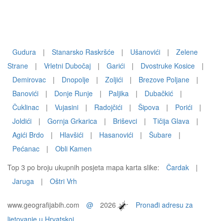
Gudura
|
Stanarsko Raskršće
|
Ušanovići
|
Zelene
Strane
|
Vrletni Dubočaj
|
Garići
|
Dvostruke Kosice
|
Demirovac
|
Dnopolje
|
Zoljići
|
Brezove Poljane
|
Banovići
|
Donje Runje
|
Paljika
|
Dubačkić
|
Čuklinac
|
Vujasini
|
Radojčići
|
Šipova
|
Porići
|
Joldići
|
Gornja Grkarica
|
Briševci
|
Tičija Glava
|
Agići Brdo
|
Hlavšići
|
Hasanovići
|
Šubare
|
Pećanac
|
Obli Kamen
Top 3 po broju ukupnih posjeta mapa karta slike:
Čardak
|
Jaruga
|
Oštri Vrh
www.geografijabih.com
@
2026
Pronađi adresu za
ljetovanje u Hrvatskoj