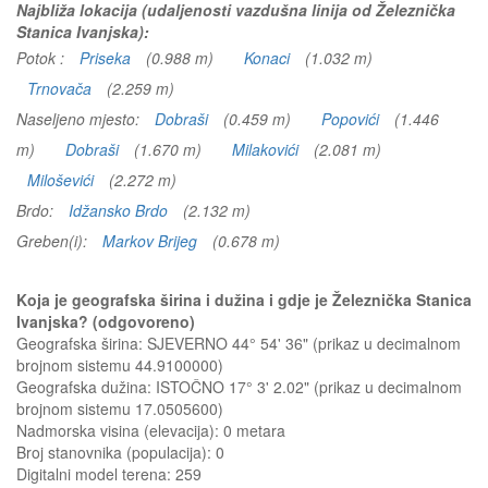
Najbliža lokacija (udaljenosti vazdušna linija od Železnička
Stanica Ivanjska):
Potok :
Priseka
(0.988 m)
Konaci
(1.032 m)
Trnovača
(2.259 m)
Naseljeno mjesto:
Dobraši
(0.459 m)
Popovići
(1.446
m)
Dobraši
(1.670 m)
Milakovići
(2.081 m)
Miloševići
(2.272 m)
Brdo:
Idžansko Brdo
(2.132 m)
Greben(i):
Markov Brijeg
(0.678 m)
Koja je geografska širina i dužina i gdje je Železnička Stanica
Ivanjska? (odgovoreno)
Geografska širina: SJEVERNO 44° 54' 36" (prikaz u decimalnom
brojnom sistemu 44.9100000)
Geografska dužina: ISTOČNO 17° 3' 2.02" (prikaz u decimalnom
brojnom sistemu 17.0505600)
Nadmorska visina (elevacija):
0 metara
Broj stanovnika (populacija): 0
Digitalni model terena: 259