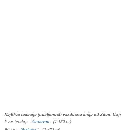
Najbliža lokacija (udaljenosti vazdušna linija od Zdeni Do):
Izvor (vrelo):
Zornovac
(1.432 m)
Bunar:
Gorinčani
(2.173 m)