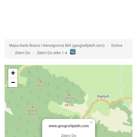
Mapa Karta Bosne i Hercegovine BiH (geografijabih.com)
Dolina
Zdeni Do
Zdeni Do slike 1-4
+
−
×
www.geografijabih.com
Zdeni Do