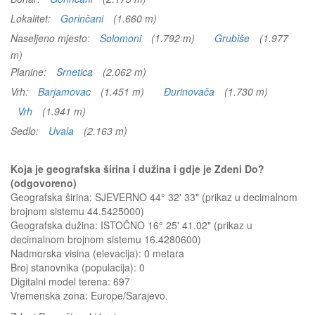
Lokalitet:
Gorinčani
(1.660 m)
Naseljeno mjesto:
Solomoni
(1.792 m)
Grubiše
(1.977
m)
Planine:
Srnetica
(2.062 m)
Vrh:
Barjamovac
(1.451 m)
Đurinovača
(1.730 m)
Vrh
(1.941 m)
Sedlo:
Uvala
(2.163 m)
Koja je geografska širina i dužina i gdje je Zdeni Do?
(odgovoreno)
Geografska širina: SJEVERNO 44° 32' 33" (prikaz u decimalnom
brojnom sistemu 44.5425000)
Geografska dužina: ISTOČNO 16° 25' 41.02" (prikaz u
decimalnom brojnom sistemu 16.4280600)
Nadmorska visina (elevacija):
0 metara
Broj stanovnika (populacija): 0
Digitalni model terena: 697
Vremenska zona: Europe/Sarajevo.