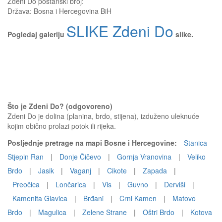
Zdeni Do
poštanski broj:
Država:
Bosna i Hercegovina BiH
SLIKE Zdeni Do
Pogledaj galeriju
slike.
Što je Zdeni Do? (odgovoreno)
Zdeni Do je dolina (planina, brdo, stijena), izduženo uleknuće
kojim obično prolazi potok ili rijeka.
Posljednje pretrage na mapi Bosne i Hercegovine:
Stanica
Stjepin Ran
|
Donje Čičevo
|
Gornja Vranovina
|
Veliko
Brdo
|
Jasik
|
Vaganj
|
Cikote
|
Zapada
|
Preočica
|
Lončarica
|
Vis
|
Guvno
|
Derviši
|
Kamenita Glavica
|
Brđani
|
Crni Kamen
|
Matovo
Brdo
|
Magulica
|
Zelene Strane
|
Oštri Brdo
|
Kotova