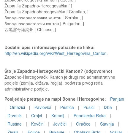
Županija Zapadno-Hercegovačka [ ]
Županija Zapadnohercegovačka [ Croatian, ]
Западнохерцеговачки кантон [ Serbian, ]
Западнохерцеговски кантон [ Bulgarian, ]
西黑塞哥維納州 [ Chinese, ]
Dodatni opis i informacije potražite na linku:
http://en.wikipedia.org/wiki/West_Herzegovina_Canton
.
Što je Zapadno-Hercegovački Kanton? (odgovoreno)
Zapadno-Hercegovački Kanton je drugi red administrativne
podjele (zemlja, država, regija), podvrsta prvog reda
administrativne podjele.
Posljednje pretrage na mapi Bosne i Hercegovine:
Panjani
|
Omazići
|
Pavlovići
|
Peštica
|
Pušići
|
Izba
|
Drvenik
|
Crnjci
|
Komolj
|
Pepelarska Reka
|
Rustine
|
Kovčin
|
Jovičići
|
Oračice
|
Stavnja
|
Živalji
|
Poljice
|
Bukanje
|
Obaljsko Brdo
|
Vošljar
|