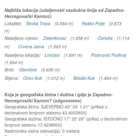
Najbliža lokacija (udaljenosti vazdušna linija od Zapadno-
Hercegovački Kanton):
Lokalitet:
Široka Trava
(0.584 m)
Raško Polje
(0.673
m)
Naseljeno mjesto:
Zelenikovac
(1.058 m)
Ćorluke
(1.114
m)
Crvena Jama
(1.563 m)
Naseljena lokacija:
Lončaci
(1.691 m)
Podvranić Podkraj
(1.844 m)
Brdo:
Glavičine
(0.636 m)
Stijena:
Orlov Kuk
(1.012 m)
Brloški Kuk
(1.864 m)
Koja je geografska širina i dužina i gdje je Zapadno-
Hercegovački Kanton? (odgovoreno)
Geografska širina: SJEVERNO 43° 24' 1.01" (prikaz u
decimalnom brojnom sistemu 43.4002800)
Geografska dužina: ISTOČNO 17° 25' 26" (prikaz u decimalnom
brojnom sistemu 17.4238900)
Nadmorska visina (elevacija):
0 metara