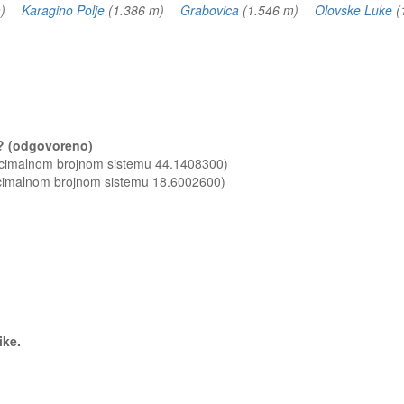
 m)
Karagino Polje
(1.386 m)
Grabovica
(1.546 m)
Olovske Luke
(
ca? (odgovoreno)
decimalnom brojnom sistemu 44.1408300)
ecimalnom brojnom sistemu 18.6002600)
ike.