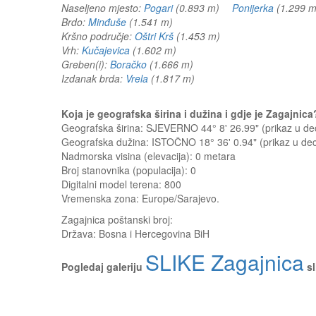
Naseljeno mjesto:
Pogari
(0.893 m)
Ponijerka
(1.299
Brdo:
Minđuše
(1.541 m)
Kršno područje:
Oštri Krš
(1.453 m)
Vrh:
Kučajevica
(1.602 m)
Greben(i):
Boračko
(1.666 m)
Izdanak brda:
Vrela
(1.817 m)
Koja je geografska širina i dužina i gdje je Zagajni
Geografska širina: SJEVERNO 44° 8' 26.99" (prikaz u 
Geografska dužina: ISTOČNO 18° 36' 0.94" (prikaz u d
Nadmorska visina (elevacija):
0 metara
Broj stanovnika (populacija): 0
Digitalni model terena: 800
Vremenska zona: Europe/Sarajevo.
Zagajnica
poštanski broj:
Država:
Bosna i Hercegovina BiH
SLIKE Zagajnica
Pogledaj galeriju
sl