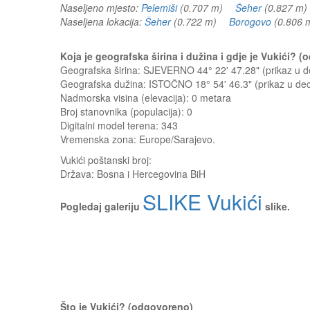
Naseljeno mjesto:
Pelemiši
(0.707 m)
Šeher
(0.827 
Naseljena lokacija:
Šeher
(0.722 m)
Borogovo
(0.806
Koja je geografska širina i dužina i gdje je Vukići? 
Geografska širina: SJEVERNO 44° 22' 47.28" (prikaz u
Geografska dužina: ISTOČNO 18° 54' 46.3" (prikaz u d
Nadmorska visina (elevacija):
0 metara
Broj stanovnika (populacija): 0
Digitalni model terena: 343
Vremenska zona: Europe/Sarajevo.
Vukići
poštanski broj:
Država:
Bosna i Hercegovina BiH
SLIKE Vukići
Pogledaj galeriju
slike.
Što je Vukići? (odgovoreno)