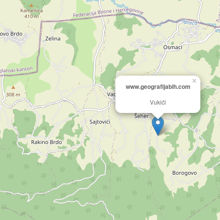
×
www.geografijabih.com
Vukići