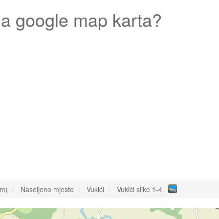
a google map karta?
om)
Naseljeno mjesto
Vukići
Vukići slike 1-4