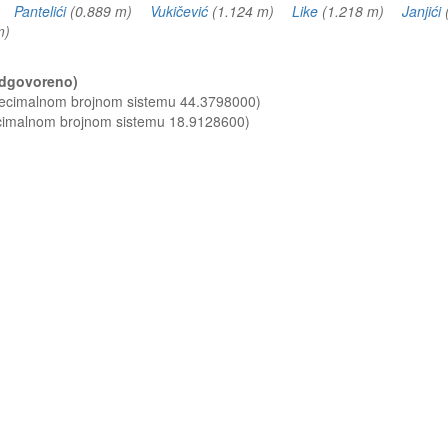
m)
Pantelići
(0.889 m)
Vukičević
(1.124 m)
Like
(1.218 m)
Janjići
 m)
(odgovoreno)
 decimalnom brojnom sistemu 44.3798000)
ecimalnom brojnom sistemu 18.9128600)