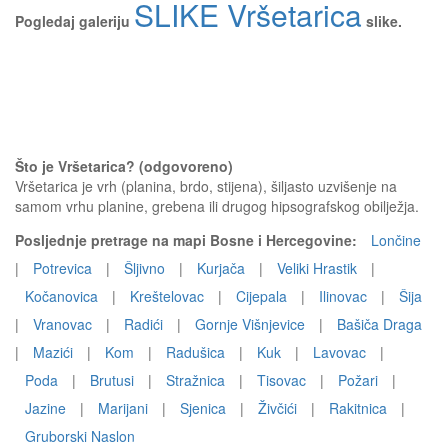
SLIKE Vršetarica
Pogledaj galeriju
slike.
Što je Vršetarica? (odgovoreno)
Vršetarica je vrh (planina, brdo, stijena), šiljasto uzvišenje na
samom vrhu planine, grebena ili drugog hipsografskog obilježja.
Posljednje pretrage na mapi Bosne i Hercegovine:
Lončine
|
Potrevica
|
Šljivno
|
Kurjača
|
Veliki Hrastik
|
Kočanovica
|
Kreštelovac
|
Cijepala
|
Ilinovac
|
Šija
|
Vranovac
|
Radići
|
Gornje Višnjevice
|
Bašiča Draga
|
Mazići
|
Kom
|
Radušica
|
Kuk
|
Lavovac
|
Poda
|
Brutusi
|
Stražnica
|
Tisovac
|
Požari
|
Jazine
|
Marijani
|
Sjenica
|
Živčići
|
Rakitnica
|
Gruborski Naslon