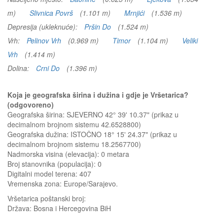
m)
Slivnica Površ
(1.101 m)
Mrnjići
(1.536 m)
Depresija (ukleknuće):
Pršin Do
(1.524 m)
Vrh:
Pelinov Vrh
(0.969 m)
Timor
(1.104 m)
Veliki
Vrh
(1.414 m)
Dolina:
Crni Do
(1.396 m)
Koja je geografska širina i dužina i gdje je Vršetarica?
(odgovoreno)
Geografska širina: SJEVERNO 42° 39' 10.37" (prikaz u
decimalnom brojnom sistemu 42.6528800)
Geografska dužina: ISTOČNO 18° 15' 24.37" (prikaz u
decimalnom brojnom sistemu 18.2567700)
Nadmorska visina (elevacija):
0 metara
Broj stanovnika (populacija): 0
Digitalni model terena: 407
Vremenska zona: Europe/Sarajevo.
Vršetarica
poštanski broj:
Država:
Bosna i Hercegovina BiH