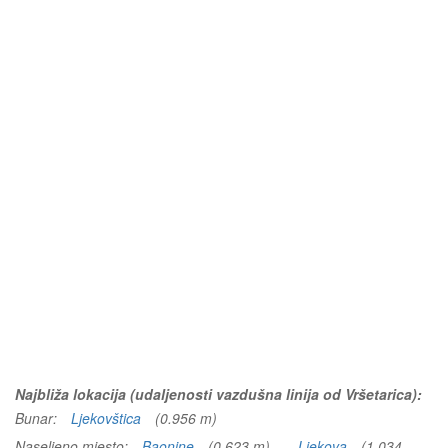
Najbliža lokacija (udaljenosti vazdušna linija od Vršetarica):
Bunar:
Ljekovštica
(0.956 m)
Naseljeno mjesto:
Baonine
(0.623 m)
Ljekova
(1.034