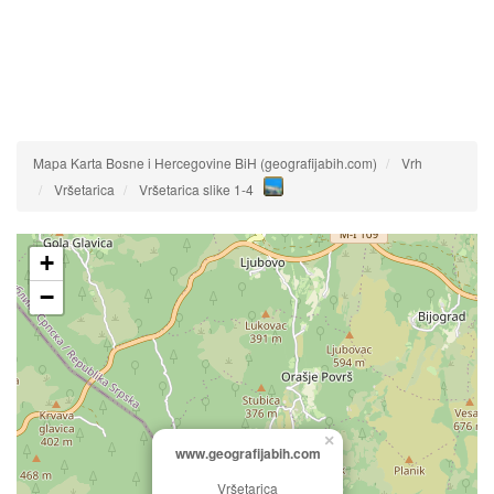
Mapa Karta Bosne i Hercegovine BiH (geografijabih.com)
Vrh
Vršetarica
Vršetarica slike 1-4
+
−
×
www.geografijabih.com
Vršetarica