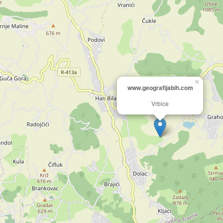
×
www.geografijabih.com
Vrbice