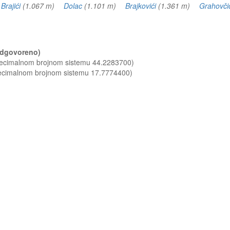
)
Brajići
(1.067 m)
Dolac
(1.101 m)
Brajkovići
(1.361 m)
Grahovči
(odgovoreno)
 decimalnom brojnom sistemu 44.2283700)
decimalnom brojnom sistemu 17.7774400)