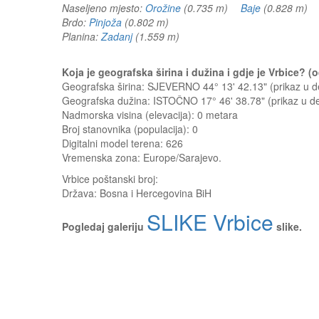
Naseljeno mjesto:
Orožine
(0.735 m)
Baje
(0.828 m
Brdo:
Pinjoža
(0.802 m)
Planina:
Zadanj
(1.559 m)
Koja je geografska širina i dužina i gdje je Vrbice? 
Geografska širina: SJEVERNO 44° 13' 42.13" (prikaz u
Geografska dužina: ISTOČNO 17° 46' 38.78" (prikaz u 
Nadmorska visina (elevacija):
0 metara
Broj stanovnika (populacija): 0
Digitalni model terena: 626
Vremenska zona: Europe/Sarajevo.
Vrbice
poštanski broj:
Država:
Bosna i Hercegovina BiH
SLIKE Vrbice
Pogledaj galeriju
slike.