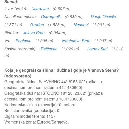
Stena):
Izvor (vrelo):
Usarevac
(0.607 m)
Naseljeno mjesto:
Ostrugonik
(0.839 m)
Donje Očevlje
(1.371 m)
Gradac
(1.528 m)
Naseoci
(1.901 m)
Planina:
Jelovo Brdo
(0.984 m)
Vrh:
Pogladin
(1.895 m)
Vrantolovo Brdo
(1.997 m)
Kosina (obronak):
Rajčevac
(1.020 m)
Ivanov Stol
(1.612
m)
Koja je geografska širina i dužina i gdje je Vranova Stena?
(odgovoreno)
Geografska širina: SJEVERNO 44° 8' 53.02" (prikaz u
decimalnom brojnom sistemu 44.1480600)
Geografska dužina: ISTOČNO 18° 28' 23.02" (prikaz u
decimalnom brojnom sistemu 18.4730600)
Nadmorska visina (elevacija):
0 metara
Broj stanovnika (populacija): 0
Digitalni model terena: 1157
Vremenska zona: Europe/Sarajevo.