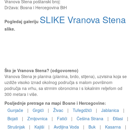
Vranova Stena
poštanski broj:
Država:
Bosna i Hercegovina BiH
SLIKE Vranova Stena
Pogledaj galeriju
slike.
Što je Vranova Stena? (odgovoreno)
Vranova Stena je planina (planina, brdo, stijena), uzvisina koja se
uzdiže visoko iznad okolnog područja s malom površinom
područja na vrhu, sa strmim obroncima i s lokalnim reljefom od
300 metara i više.
Posljednje pretrage na mapi Bosne i Hercegovine:
Gunjače
|
Grgići
|
Živac
|
Tufegdžići
|
Jablanica
|
Bojati
|
Zmijovnica
|
Fatići
|
Češina Strana
|
Đilasi
|
Strušnjak
|
Kajiši
|
Avdijina Voda
|
Buk
|
Kasarna
|