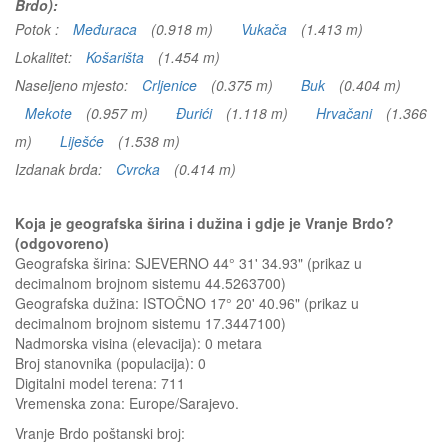
Brdo):
Potok :
Međuraca
(0.918 m)
Vukača
(1.413 m)
Lokalitet:
Košarišta
(1.454 m)
Naseljeno mjesto:
Crljenice
(0.375 m)
Buk
(0.404 m)
Mekote
(0.957 m)
Đurići
(1.118 m)
Hrvačani
(1.366
m)
Liješće
(1.538 m)
Izdanak brda:
Cvrcka
(0.414 m)
Koja je geografska širina i dužina i gdje je Vranje Brdo?
(odgovoreno)
Geografska širina: SJEVERNO 44° 31' 34.93" (prikaz u
decimalnom brojnom sistemu 44.5263700)
Geografska dužina: ISTOČNO 17° 20' 40.96" (prikaz u
decimalnom brojnom sistemu 17.3447100)
Nadmorska visina (elevacija):
0 metara
Broj stanovnika (populacija): 0
Digitalni model terena: 711
Vremenska zona: Europe/Sarajevo.
Vranje Brdo
poštanski broj: