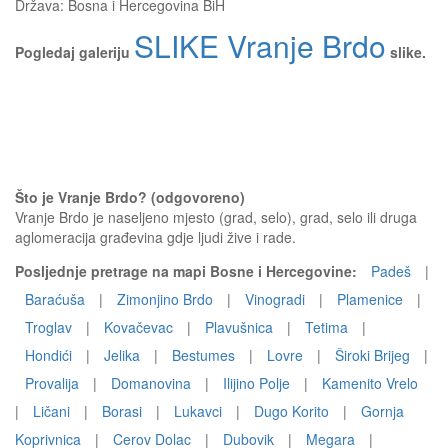
Država:
Bosna i Hercegovina BiH
SLIKE Vranje Brdo
Pogledaj galeriju
slike.
Što je Vranje Brdo? (odgovoreno)
Vranje Brdo je naseljeno mjesto (grad, selo), grad, selo ili druga
aglomeracija građevina gdje ljudi žive i rade.
Posljednje pretrage na mapi Bosne i Hercegovine:
Padeš
|
Baraćuša
|
Zimonjino Brdo
|
Vinogradi
|
Plamenice
|
Troglav
|
Kovačevac
|
Plavušnica
|
Tetima
|
Hondići
|
Jelika
|
Bestumes
|
Lovre
|
Široki Brijeg
|
Provalija
|
Domanovina
|
Ilijino Polje
|
Kamenito Vrelo
|
Ličani
|
Borasi
|
Lukavci
|
Dugo Korito
|
Gornja
Koprivnica
|
Cerov Dolac
|
Dubovik
|
Megara
|