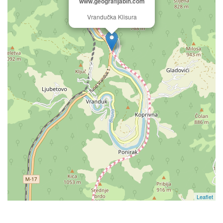
www.geografijabih.com
Vrandučka Klisura
Leaflet