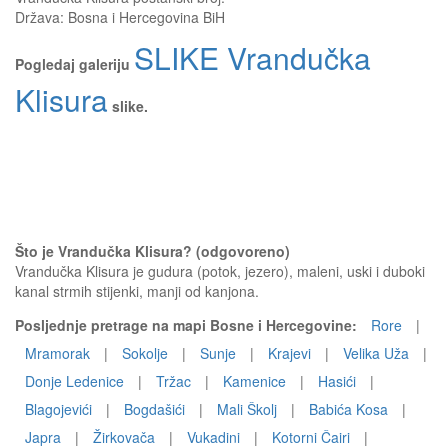
Država:
Bosna i Hercegovina BiH
SLIKE Vrandučka
Pogledaj galeriju
Klisura
slike.
Što je Vrandučka Klisura? (odgovoreno)
Vrandučka Klisura je gudura (potok, jezero), maleni, uski i duboki
kanal strmih stijenki, manji od kanjona.
Posljednje pretrage na mapi Bosne i Hercegovine:
Rore
|
Mramorak
|
Sokolje
|
Sunje
|
Krajevi
|
Velika Uža
|
Donje Ledenice
|
Tržac
|
Kamenice
|
Hasići
|
Blagojevići
|
Bogdašići
|
Mali Školj
|
Babića Kosa
|
Japra
|
Žirkovača
|
Vukadini
|
Kotorni Čairi
|