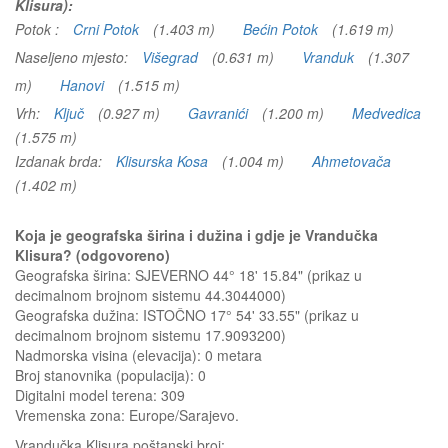
Klisura):
Potok :
Crni Potok
(1.403 m)
Bećin Potok
(1.619 m)
Naseljeno mjesto:
Višegrad
(0.631 m)
Vranduk
(1.307
m)
Hanovi
(1.515 m)
Vrh:
Ključ
(0.927 m)
Gavranići
(1.200 m)
Medvedica
(1.575 m)
Izdanak brda:
Klisurska Kosa
(1.004 m)
Ahmetovača
(1.402 m)
Koja je geografska širina i dužina i gdje je Vrandučka
Klisura? (odgovoreno)
Geografska širina: SJEVERNO 44° 18' 15.84" (prikaz u
decimalnom brojnom sistemu 44.3044000)
Geografska dužina: ISTOČNO 17° 54' 33.55" (prikaz u
decimalnom brojnom sistemu 17.9093200)
Nadmorska visina (elevacija):
0 metara
Broj stanovnika (populacija): 0
Digitalni model terena: 309
Vremenska zona: Europe/Sarajevo.
Vrandučka Klisura
poštanski broj: