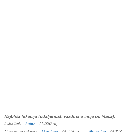
Najbliža lokacija (udaljenosti vazdušna linija od Vraca):
Lokalitet:
Palež
(1.520 m)
Naseljeno mjesto:
Vranjače
(0.414 m)
Goranina
(0.710