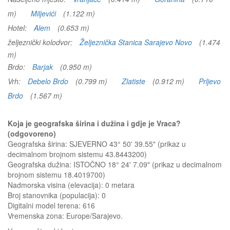
m)
Miljevići
(1.122 m)
Hotel:
Alem
(0.653 m)
željeznički kolodvor:
Željeznička Stanica Sarajevo Novo
(1.474
m)
Brdo:
Barjak
(0.950 m)
Vrh:
Debelo Brdo
(0.799 m)
Zlatiste
(0.912 m)
Prljevo
Brdo
(1.567 m)
Koja je geografska širina i dužina i gdje je Vraca?
(odgovoreno)
Geografska širina: SJEVERNO 43° 50' 39.55" (prikaz u
decimalnom brojnom sistemu 43.8443200)
Geografska dužina: ISTOČNO 18° 24' 7.09" (prikaz u decimalnom
brojnom sistemu 18.4019700)
Nadmorska visina (elevacija):
0 metara
Broj stanovnika (populacija): 0
Digitalni model terena: 616
Vremenska zona: Europe/Sarajevo.