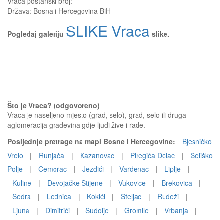
Vraca
poštanski broj:
Država:
Bosna i Hercegovina BiH
SLIKE Vraca
Pogledaj galeriju
slike.
Što je Vraca? (odgovoreno)
Vraca je naseljeno mjesto (grad, selo), grad, selo ili druga
aglomeracija građevina gdje ljudi žive i rade.
Posljednje pretrage na mapi Bosne i Hercegovine:
Bjesničko
Vrelo
|
Runjača
|
Kazanovac
|
Piregića Dolac
|
Seliško
Polje
|
Cemorac
|
Jezdići
|
Vardenac
|
Liplje
|
Kuline
|
Devojačke Stijene
|
Vukovice
|
Brekovica
|
Sedra
|
Lednica
|
Kokići
|
Steljac
|
Rudeži
|
Ljuna
|
Dimitrići
|
Sudolje
|
Gromile
|
Vrbanja
|