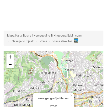
Mapa Karta Bosne i Hercegovine BiH (geografijabih.com)
Naseljeno mjesto
Vraca
Vraca slike 1-4
+
−
×
www.geografijabih.com
Vraca