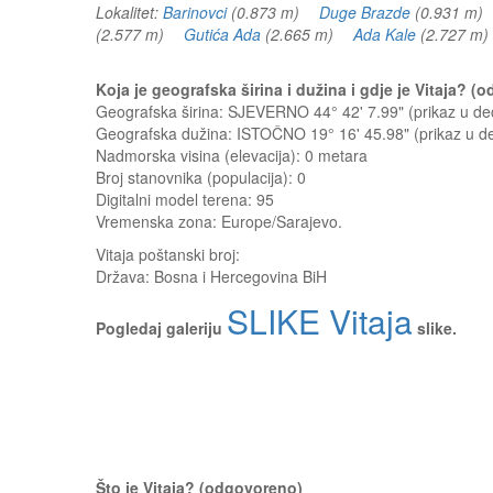
Lokalitet:
Barinovci
(0.873 m)
Duge Brazde
(0.931 m
(2.577 m)
Gutića Ada
(2.665 m)
Ada Kale
(2.727 
Koja je geografska širina i dužina i gdje je Vitaja? 
Geografska širina: SJEVERNO 44° 42' 7.99" (prikaz u 
Geografska dužina: ISTOČNO 19° 16' 45.98" (prikaz u 
Nadmorska visina (elevacija):
0 metara
Broj stanovnika (populacija): 0
Digitalni model terena: 95
Vremenska zona: Europe/Sarajevo.
Vitaja
poštanski broj:
Država:
Bosna i Hercegovina BiH
SLIKE Vitaja
Pogledaj galeriju
slike.
Što je Vitaja? (odgovoreno)