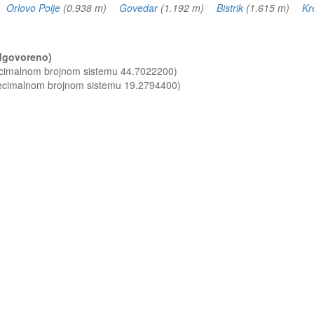
)
Orlovo Polje
(0.938 m)
Govedar
(1.192 m)
Bistrik
(1.615 m)
Kr
m)
(odgovoreno)
decimalnom brojnom sistemu 44.7022200)
decimalnom brojnom sistemu 19.2794400)