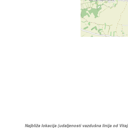
Najbliža lokacija (udaljenosti vazdušna linija od Vitaj