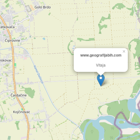
×
www.geografijabih.com
Vitaja