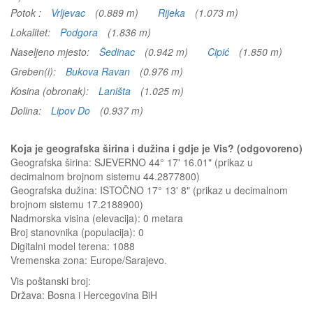
Potok :
Vrljevac
(0.889 m)
Rijeka
(1.073 m)
Lokalitet:
Podgora
(1.836 m)
Naseljeno mjesto:
Šedinac
(0.942 m)
Cipić
(1.850 m)
Greben(i):
Bukova Ravan
(0.976 m)
Kosina (obronak):
Laništa
(1.025 m)
Dolina:
Lipov Do
(0.937 m)
Koja je geografska širina i dužina i gdje je Vis? (odgovoreno)
Geografska širina: SJEVERNO 44° 17' 16.01" (prikaz u
decimalnom brojnom sistemu 44.2877800)
Geografska dužina: ISTOČNO 17° 13' 8" (prikaz u decimalnom
brojnom sistemu 17.2188900)
Nadmorska visina (elevacija):
0 metara
Broj stanovnika (populacija): 0
Digitalni model terena: 1088
Vremenska zona: Europe/Sarajevo.
Vis
poštanski broj:
Država:
Bosna i Hercegovina BiH