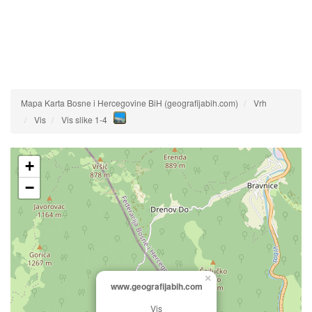
Mapa Karta Bosne i Hercegovine BiH (geografijabih.com)
Vrh
Vis
Vis slike 1-4
+
−
×
www.geografijabih.com
Vis