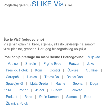
SLIKE Vis
Pogledaj galeriju
slike.
Što je Vis? (odgovoreno)
Vis je vrh (planina, brdo, stijena), šiljasto uzvišenje na samom
vrhu planine, grebena ili drugog hipsografskog obilježja.
Posljednje pretrage na mapi Bosne i Hercegovine:
Miljevac
|
Vodice
|
Smrdin
|
Prgino Brdo
|
Rasvar
|
Juke
|
Preslički Potok
|
Kom
|
Gostići
|
Čukure
|
Gumine
|
Čarapaši
|
Lubica
|
Trnovi Do
|
Rainci Donji
|
Spasojevići
|
Ljuta Greda
|
Ravne
|
Seona
|
Duga
Kosa
|
Ponor
|
Jeloči
|
Bunovci
|
Jelovac
|
Padjani
|
Bare
|
Đafin Kamen
|
Samac
|
Brdo
|
Živanica Potok