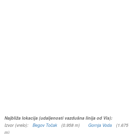
Najbliža lokacija (udaljenosti vazdušna linija od Vis):
Izvor (vrelo):
Begov Točak
(0.958 m)
Gornja Voda
(1.675
m)